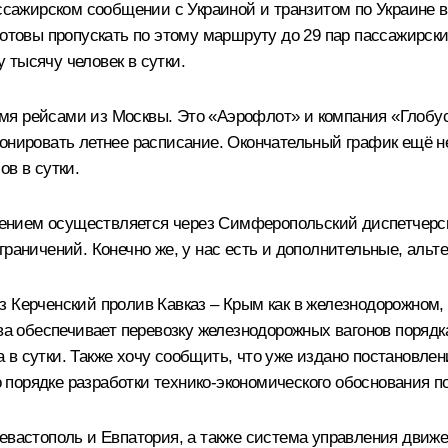
ассажирском сообщении с Украиной и транзитом по Украине в
готовы пропускать по этому маршруту до 29 пар пассажирск
 тысячу человек в сутки.
я рейсами из Москвы. Это «Аэрофлот» и компания «Глобус»
ионировать летнее расписание. Окончательный график ещё 
ов в сутки.
нием осуществляется через Симферопольский диспетчерск
граничений. Конечно же, у нас есть и дополнительные, альт
з Керченский пролив Кавказ – Крым как в железнодорожном,
ва обеспечивает перевозку железнодорожных вагонов порядка
в сутки. Также хочу сообщить, что уже издано постановле
порядке разработки технико-экономического обоснования по
Севастополь и Евпатория, а также система управления дви