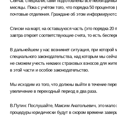
Сейчас специалистами подготовлены все необходимые
месяцы. Пока с учётом того, что порядка 50 процентов
почтовые отделения. Граждане об этом информируютс
Списки на март, на оставшуюся часть (это порядка 20 
завтра откроет соответствующие счета, то есть беспе
В дальнейшем у нас возникнет ситуация, при которой
специального законодательства, над которым мы сейча
не сможем учесть никаких страховых взносов для жите
в этой части и особое законодательство.
Мы исходим из того, что должны выйти в течение перех
увеличение в переходный период в два раза.
В.Путин:
Послушайте, Максим Анатольевич, это мало жи
процедуры юридически будут в скором времени заверш