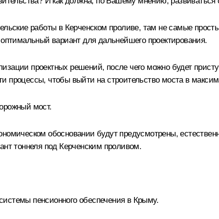
вительства? И как должна, по Вашему мнению, развиваться
ельские работы в Керченском проливе, там не самые простые
н оптимальный вариант для дальнейшего проектирования.
изации проектных решений, после чего можно будет присту
и процессы, чтобы выйти на строительство моста в максима
орожный мост.
ономическом обосновании будут предусмотрены, естественн
иант тоннеля под Керченским проливом.
системы пенсионного обеспечения в Крыму.