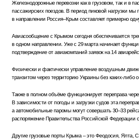
Железнодорожные перевозки как в грузовом, так и в п
пассажирских поездов. В период пиковой нагрузки мы 
в направлении Россия–Крым составляет примерно одну
Авиасообщение с Крымом сегодня обеспечивается трем
в одном направлении. Уже с 29 марта начинает функц
подтверждение от авиакомпаний заявок на 14 авиарейс
Физически и фактически управление воздушным движе
транзитом через территорию Украины без каких‑либо о
Также в полном объёме функционирует переправа чере
В зависимости от погоды и загрузки судов эта перепра
а автомобильные паромы могут совершать 30–33 рейса 
распоряжение Правительства Российской Федерации о 
Другие грузовые порты Крыма – это Феодосия, Ялта, 