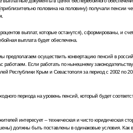
 выплатные документы в целях бесперебойного обеспечени
 (приблизительно половина на половину) получали пенсии чер
я.
процентов выплат, которые останутся), сформированы, и сче
ребойная выплата будет обеспечена.
 мы предполагаем осуществить конвертацию пенсий в россий
с работаем. Если работать по нынешнему законодательству 
лей Республики Крым и Севастополя за период с 2002 по 20
одного периода на уровень пенсий, который будет соответст
телей интересует – техническая и чисто юридическая сторо
ены) должны быть поставлены в одинаковые условия. Как вы