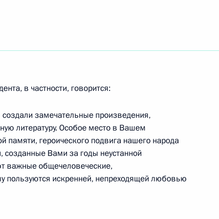
мпийских зимних игр
 Александру Пронькову,
 Лекомцеву
нта, в частности, говорится:
ийских зимних игр
ы создали замечательные произведения,
м Анне Милениной
ую литературу. Особое место в Вашем
ой памяти, героического подвига нашего народа
и, созданные Вами за годы неустанной
ют важные общечеловеческие,
у пользуются искренней, непреходящей любовью
хоккею завоевала «серебро»