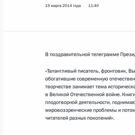
15 марта 2014 года
11:40
Поздравление победителям Парали
в соревнованиях по лыжным гонкам
Владимиру Кононову и Владиславу
16 марта 2014 года, 13:10
В поздравительной телеграмме Президе
Поздравление чемпионке Паралимп
«Талантливый писатель, фронтовик, В
в соревнованиях по лыжным гонка
обогатившие современную отечественн
16 марта 2014 года, 13:00
творчестве занимает тема историческ
в Великой Отечественной войне. Книг
плодотворной деятельности, поднима
мировоззренческие проблемы и потом
15 марта 2014 года, суббота
читателей разных поколений».
Сборная команда России по следж-
на Паралимпиаде в Сочи