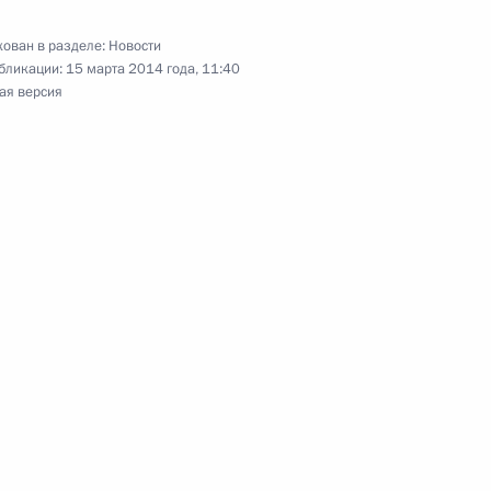
ован в разделе:
Новости
бликации:
15 марта 2014 года, 11:40
ая версия
ым гонкам
6
пийских зимних игр
нкам Роману Петушкову,
урыгину и Рушану