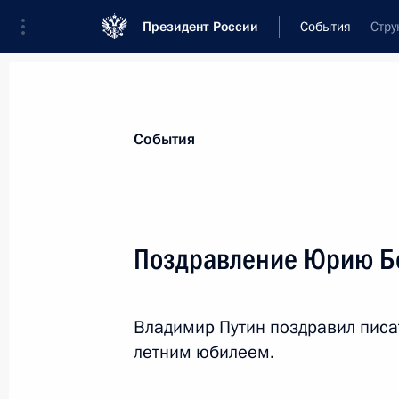
Президент России
События
Стру
Президент
Администрация
Государст
Новости
Стенограммы
Поездки
Те
События
Показа
Поздравление Юрию Б
Поздравление серебряному призёр
в соревнованиях по лыжным гонкам
Владимир Путин поздравил писа
16 марта 2014 года, 13:20
летним юбилеем.