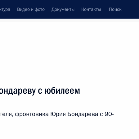
ктура
Видео и фото
Документы
Контакты
Поиск
венный Совет
Совет Безопасности
Комиссии и советы
леграммы
Сведения о Президенте
март, 2014
ть следующие материалы
ондареву с юбилеем
у Паралимпийских зимних игр
 Станиславу Чохлаеву
теля, фронтовика Юрия Бондарева с 90-