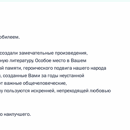
Мексиканских Соединённых Штатов
юбилеем.
е СССР
 создали замечательные произведения,
ую литературу. Особое место в Вашем
ой памяти, героического подвига нашего народа
и, созданные Вами за годы неустанной
с праздником Песах
ют важные общечеловеческие,
у пользуются искренней, непреходящей любовью
о наилучшего.
у РСФСР, художественному руководителю