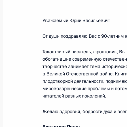
Энрике Пенье Ньето, Президенту 
15 апреля 2014 года, 11:30
Уважаемый Юрий Васильевич!
От души поздравляю Вас с 90-летним 
Алле Пугачёвой, народной артистк
Талантливый писатель, фронтовик, Вы
15 апреля 2014 года, 10:00
обогатившие современную отечественн
творчестве занимает тема историческ
в Великой Отечественной войне. Книг
Поздравление российским евреям 
плодотворной деятельности, поднима
мировоззренческие проблемы и потом
15 апреля 2014 года, 09:40
читателей разных поколений.
Желаю здоровья, бодрости духа и всег
Юрию Куклачёву, народному артист
московского Театра кошек
Владимир Путин