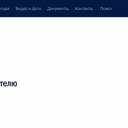
ктура
Видео и фото
Документы
Контакты
Поиск
венный Совет
Совет Безопасности
Комиссии и советы
леграммы
Сведения о Президенте
март, 2014
ть следующие материалы
ателю
гражданам России, отмечающим Светлое