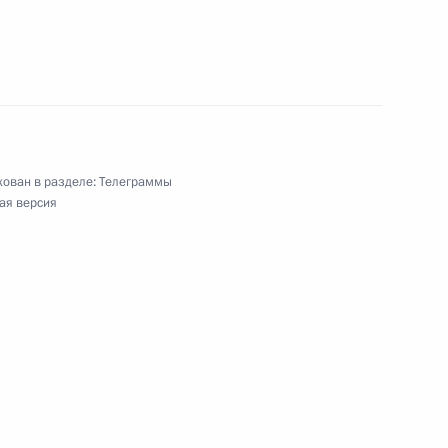
ия по случаю Дня единения народов России
ован в разделе:
Телеграммы
ая версия
ям Первого международного фестиваля искусств