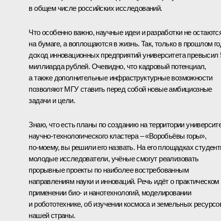
в общем числе российских исследований.
Что особенно важно, научные идеи и разработки не остаютс
на бумаге, а воплощаются в жизнь. Так, только в прошлом го
доход инновационных предприятий университета превысил 
миллиарда рублей. Очевидно, что кадровый потенциал,
а также дополнительные инфраструктурные возможности
позволяют МГУ ставить перед собой новые амбициозные
задачи и цели.
Знаю, что есть планы по созданию на территории университ
научно-технологического кластера – «Воробьёвы горы»,
по‑моему, вы решили его назвать. На его площадках студент
молодые исследователи, учёные смогут реализовать
прорывные проекты по наиболее востребованным
направлениям науки и инноваций. Речь идёт о практическом
применении био- и нанотехнологий, моделировании
и робототехнике, об изучении космоса и земельных ресурсо
нашей страны.