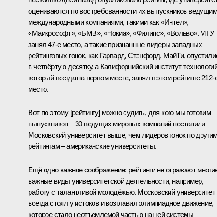
оцениваются по востребованности их выпускников ведущи
международными компаниями, такими как «Интел»,
«Майкрософт», «БМВ», «Нокиа», «Филипс», «Вольво». МГУ
занял 47-е место, а такие признанные лидеры западных
рейтинговых гонок, как Гарвард, Стэнфорд, МайТи, опустили
в четвёртую десятку, а Калифорнийский институт технологий
который всегда на первом месте, занял в этом рейтинге 212-
место.
Вот по этому [рейтингу] можно судить, для кого мы готовим
выпускников – 30 ведущих мировых компаний поставили
Московский университет выше, чем лидеров гонок по други
рейтингам – американские университеты.
Ещё одно важное соображение: рейтинги не отражают многи
важные виды университетской деятельности, например,
работу с талантливой молодёжью. Московский университет
всегда стоял у истоков и возглавил олимпиадное движение,
которое стало неотъемлемой частью нашей системы