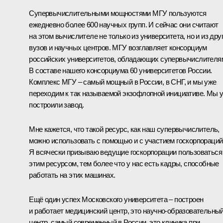
Супервычислительными мощностями МГУ пользуются
ежедневно более 600 научных групп. И сейчас они считают
на этом вычислителе не только из университета, но и из дру
вузов и научных центров. МГУ возглавляет консорциум
российских университетов, обладающих супервычислителя
В составе нашего консорциума 60 университетов России.
Комплекс МГУ – самый мощный в России, в СНГ, и мы уже
переходим к так называемой экзофлопной инициативе. Мы 
построили завод.
Мне кажется, что такой ресурс, как наш супервычислитель,
можно использовать с помощью и с участием госкорпораций
Я всячески призываю ведущие госкорпорации пользоваться
этим ресурсом, тем более что у нас есть кадры, способные
работать на этих машинах.
Ещё один успех Московского университета – построен
и работает медицинский центр, это научно-образовательны
центр, самый современный в России, это клиника при