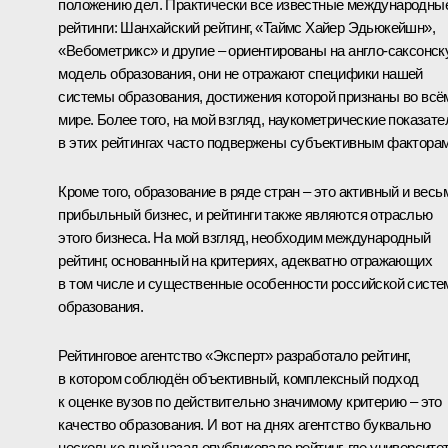
положению дел. Практически все известные международны
рейтинги: Шанхайский рейтинг, «Таймс Хайер Эдьюкейшн»,
«Вебометрикс» и другие – ориентированы на англо-саксонс
модель образования, они не отражают специфики нашей
системы образования, достижения которой признаны во всё
мире. Более того, на мой взгляд, наукометрические показате
в этих рейтингах часто подвержены субъективным факторам
Кроме того, образование в ряде стран – это активный и весь
прибыльный бизнес, и рейтинги также являются отраслью
этого бизнеса. На мой взгляд, необходим международный
рейтинг, основанный на критериях, адекватно отражающих
в том числе и существенные особенности российской сист
образования.
Рейтинговое агентство «Эксперт» разработало рейтинг,
в котором соблюдён объективный, комплексный подход
к оценке вузов по действительно значимому критерию – это
качество образования. И вот на днях агентство буквально
несколько дней назад опубликовало рейтинг, где университе