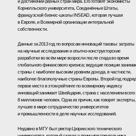
и достижений разных стран мира. Его готовят экономисты
Корнелльского университета, Соединённые Штаты,
французской бизнес-школы INSEAD, которая лучшая
в Европе, и Всемирной организации интегральной
собственности.
Данные за 2013 год по вопросам инноваций таковы: затраты
на научные исследования и опытно-конструкторские
разработки во всём мире возросли после спада во время
глобального финансового кризиса; ведущие позиции занима
страны с наиболее высоким уровнем дохода, в частности,
наиболее благополучные страны Европы. Второй год подря
первое место в этом рейтинге по всемирному индексу
инноваций занимает Швейцария, страна с населением всего
8 миллионов человек. Одна из причин, как говорят эксперты,
лучшее в мире сотрудничество университетов
и промышленности в деле научных исследований.
Недавно в МГУ был ректор Цюрихского технического
университета, который сказал о принципе треугольника,