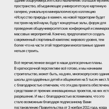
здания общеуниверситетского назначения: большое музейн
пространство, объединяющее университетскую картинную
галерею, уникальную минералогическую коллекцию
«Искусство природы в камне», на новой территории будет
построен музей науки, будут концертные залы, форум для
проведения общеуниверситетских конференций и семинаров
массовых мероприятий. Конечно, предполагается создать
современный спортивный комплекс мирового уровня, тем
более что на части этой территории многоэтажные здания
нельзя строить.
Всё перечисленное входит в наши долгосрочные планы.
В краткосрочной перспективе всё готово, и мы начинаем
строительство, может быть, на днях, многокорпусного здани
школы для одарённых детей и общежития на 5 тысяч мест.
с благодарностью отмечаем, что эти два проекта обеспечен
средствами от прежних инновационных проектов, на них ест
разрешение. И мы с благодарностью вспоминаем, что это
стало возможным благодаря подписанному Вами
постановлению Правительства от 3 ноября 2011 года, когда