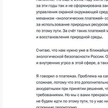
за эти годы так и не сформирована з
18 ноября 2013 года, 17:30
Московская обл
управления охраной окружающей среды
механизм «экологических платежей» со
за использование природных ресурсов
Телефонный разговор с Президент
по этому пути. За счёт таких платеже
и восстановления природной среды.
18 ноября 2013 года, 15:00
Считаю, что нам нужно уже в ближайш
экологической безопасности России. 
Рабочая встреча с директором Фе
и внутренних угроз в этой сфере, а т
по финансовому мониторингу Юри
18 ноября 2013 года, 13:50
Московская обл
Я говорил о платежах. Проблема на сам
сложная, потому что это дополнительна
аккуратными при принятии решения, ч
требованиями. Но мы с вами прекрасно
17 ноября 2013 года, воскресенье
не будем идти по этому пути, то у нас 
Соболезнования родным погибших 
огромную территорию.