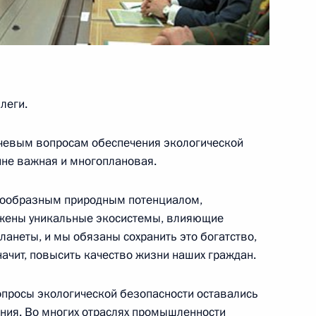
 в Италию
леги.
аиля Биньямином Нетаньяху
чевым вопросам обеспечения экологической
11
йне важная и многоплановая.
нообразным природным потенциалом,
ожены уникальные экосистемы, влияющие
аментских партий
10
4м
ланеты, и мы обязаны сохранить это богатство,
начит, повысить качество жизни наших граждан.
опросы экологической безопасности оставались
ния. Во многих отраслях промышленности