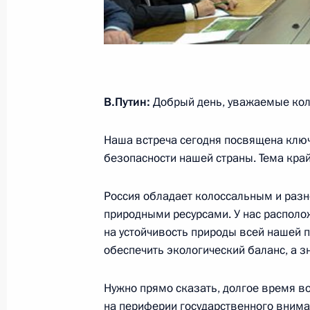
Состоится визит Владимира Путина
21 ноября 2013 года, 12:00
В.Путин:
Добрый день, уважаемые кол
20 ноября 2013 года, среда
Встреча с Премьер-министром Изр
Наша встреча сегодня посвящена клю
безопасности нашей страны. Тема кра
20 ноября 2013 года, 22:00
Москва, Кремль
Россия обладает колоссальным и раз
природными ресурсами. У нас распол
Встреча с представителями непарл
на устойчивость природы всей нашей п
обеспечить экологический баланс, а з
20 ноября 2013 года, 18:30
Москва, Кремль
Нужно прямо сказать, долгое время в
на периферии государственного внима