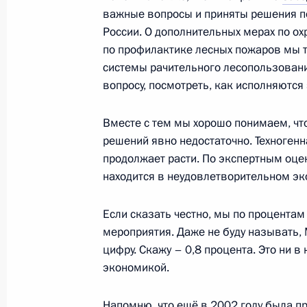
важные вопросы и приняты решения 
России. О дополнительных мерах по ох
Открыта аккредитация журналистов 
по профилактике лесных пожаров мы т
конференции Владимира Путина
системы рачительного лесопользования
вопросу, посмотреть, как исполняются 
19 ноября 2013 года, 15:00
Вместе с тем мы хорошо понимаем, чт
решений явно недостаточно. Техноген
Владимир Путин примет участие в 
продолжает расти. По экспертным оце
сотрудничества высшего уровня меж
находится в неудовлетворительном эк
19 ноября 2013 года, 12:00
Если сказать честно, мы по процентам
мероприятия. Даже не буду называть, 
цифру. Скажу – 0,8 процента. Это ни в
18 ноября 2013 года, понедельник
экономикой.
Рабочая встреча с президентом ко
дороги» Владимиром Якуниным
Напомню, что ещё в 2002 году была п