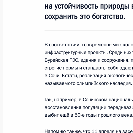
на устойчивость природы 
сохранить это богатство.
Поздравление Майе Плисецкой с Д
20 ноября 2013 года, 11:50
В соответствии с современными экол
инфраструктурные проекты. Среди них 
19 ноября 2013 года, вторник
Бурейская ГЭС, здания и сооружения,
строгие нормы и стандарты соблюдаю
Встреча с Геннадием Зюгановым
в Сочи. Кстати, реализация экологиче
19 ноября 2013 года, 17:00
Москва, Кремль
называемого олимпийского наследия.
Так, например, в Сочинском национал
Представление офицеров, назначе
восстановления популяции переднеази
должности
выбит ещё в 50-е годы прошлого века
19 ноября 2013 года, 16:30
Москва, Кремль
Напомню также, что 11 апреля на
засе