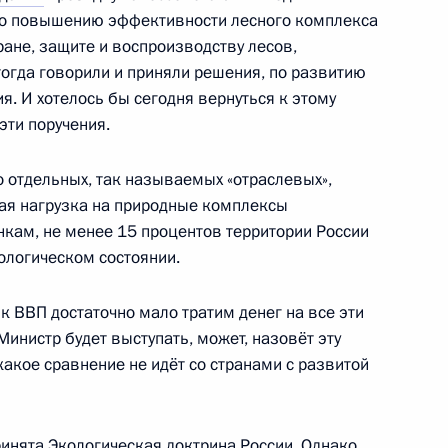
по повышению эффективности лесного комплекса
ране, защите и воспроизводству лесов,
на участие в пресс-
огда говорили и приняли решения, по развитию
. И хотелось бы сегодня вернуться к этому
эти поручения.
о отдельных, так называемых «отраслевых»,
ная нагрузка на природные комплексы
четвертом заседании Совета
нкам, не менее 15 процентов территории России
ду Россией и Турцией (ССВУ)
ологическом состоянии.
 к ВВП достаточно мало тратим денег на все эти
Министр будет выступать, может, назовёт эту
 какое сравнение не идёт со странами с развитой
мпании «Российские железные
3
ринята Экологическая доктрина России. Однако