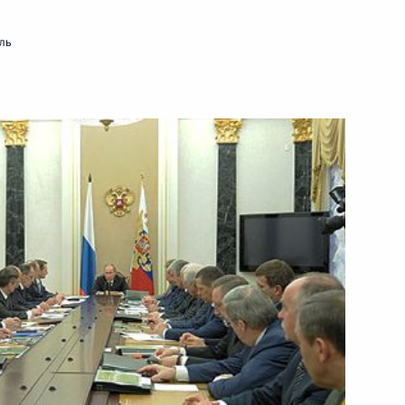
ль
том Франции Франсуа
кого совета
2
3м
асть, Ново-Огарёво
9
9м