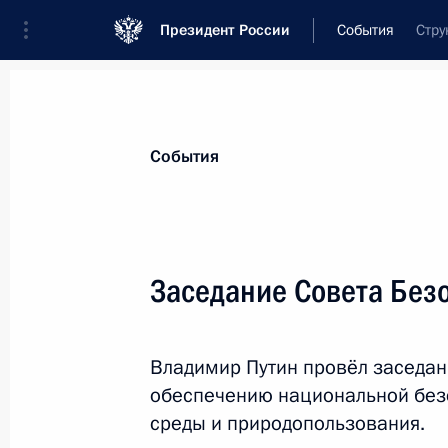
Президент России
События
Стру
Президент
Администрация
Государст
Новости
Стенограммы
Поездки
Те
События
Показа
Заседание Совета Без
Владимир Путин поздравил поэта, 
премии Николая Добронравова с 8
Владимир Путин провёл заседан
22 ноября 2013 года, 09:00
обеспечению национальной без
среды и природопользования.