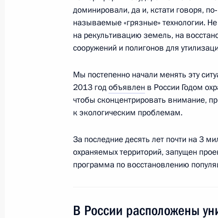
Заседание Совета Безопасности
доминировали, да и, кстати говоря, п
20 ноября 2013 года, 14:45
Москва, Кремль
называемые «грязные» технологии. Не
на рекультивацию земель, на восстано
сооружений и полигонов для утилизаци
Встреча с Патриархом Московским 
Мы постепенно начали менять эту ситу
20 ноября 2013 года, 13:50
2013 год
объявлен
в России Годом ох
чтобы сконцентрировать внимание, п
к экологическим проблемам.
Встреча с Вероникой Скворцовой 
За последние десять лет почти на 3 м
20 ноября 2013 года, 12:50
Москва, Кремль
охраняемых территорий, запущен проек
программа по восстановлению популя
Поздравление Алексею Баталову с
20 ноября 2013 года, 12:00
В России расположены ун