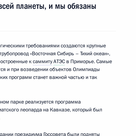
всей планеты, и мы обязаны
нём рождения
огическими требованиями создаются крупные
трубопровод «Восточная Сибирь – Тихий океан»,
 построенные к
саммиту
АТЭС
в Приморье. Самые
тся и при возведении объектов Олимпиады
3
ских программ станет важной частью и так
ьном парке реализуется программа
нных на высшие командные
атского леопарда на Кавказе, который был
6
7м
.
дании
президиума Госсовета были подняты