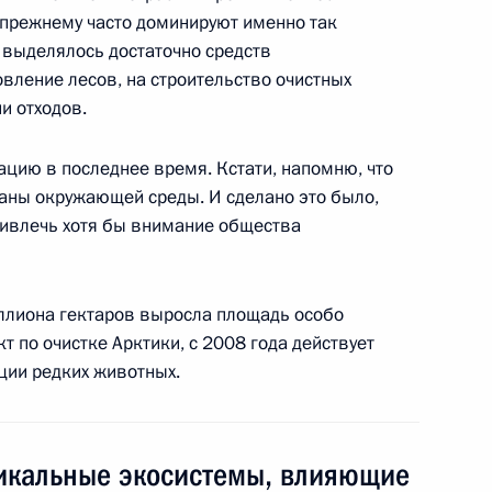
3
10м
о‑прежнему часто доминируют именно так
 выделялось достаточно средств
вление лесов, на строительство очистных
и отходов.
и всея Руси Кириллом
1
ацию в последнее время. Кстати, напомню, что
раны окружающей среды. И сделано это было,
ривлечь хотя бы внимание общества
и Леонидом Рошалем
2
иллиона гектаров выросла площадь особо
т по очистке Арктики, с 2008 года действует
ции редких животных.
 Днём рождения
икальные экосистемы, влияющие