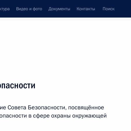
ктура
Видео и фото
Документы
Контакты
Поиск
венный Совет
Совет Безопасности
Комиссии и советы
леграммы
Сведения о Президенте
ноябрь, 2013
ть следующие материалы
опасности
лауреата Государственной
5-летием
ие Совета Безопасности, посвящённое
опасности в сфере охраны окружающей