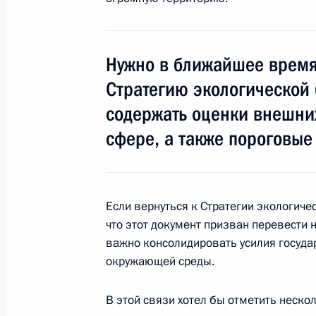
17 ноября 2013 года, 21:30
Нужно в ближайшее время
Стратегию экологической 
Показа
содержать оценки внешних
сфере, а также пороговые
Если вернуться к Стратегии экологичес
Встреча с военнослужащими Во
что этот документ призван перевести н
26 июля 2026 года
важно консолидировать усилия госуда
окружающей среды.
В этой связи хотел бы отметить неско