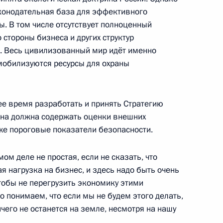
аконодательная база для эффективного
асть, Ново-Огарёво
. В том числе отсутствует полноценный
 стороны бизнеса и других структур
. Весь цивилизованный мир идёт именно
ом Ирана Хасаном Рухани
й мобилизуются ресурсы для охраны
ее время разработать и принять Стратегию
Она должна содержать оценки внешних
деральной службы
3
акже пороговые показатели безопасности.
ем Чиханчиным
асть, Ново-Огарёво
ом деле не простая, если не сказать, что
я нагрузка на бизнес, и здесь надо быть очень
тобы не перегрузить экономику этими
 понимаем, что если мы не будем этого делать,
ничего не останется на земле, несмотря на нашу
в авиакатастрофе в Казани