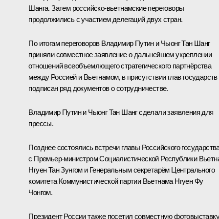
Шанга. Затем российско-вьетнамские переговоры
продолжились с участием делегаций двух стран.
По итогам переговоров Владимир Путин и Чыонг Тан Шанг
приняли совместное заявление о дальнейшем укреплении
отношений всеобъемлющего стратегического партнёрства
между Россией и Вьетнамом, в присутствии глав государств
подписан ряд документов о сотрудничестве.
Владимир Путин и Чыонг Тан Шанг сделали заявления для
прессы.
Позднее состоялись встречи главы Российского государств
с Премьер-министром Социалистической Республики Вьетн
Нгуен Тан Зунгом и Генеральным секретарём Центрального
комитета Коммунистической партии Вьетнама Нгуен Фу
Чонгом.
Президент России также посетил совместную фотовыставк