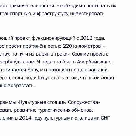
достопримечательностей. Необходимо повышать их
транспортную инфраструктуру, инвестировать
СНГ
ороший проект, функционирующий с 2012 года,
13
5м
ве проект протяжённостью 220 километров –
ру: по пути из варяг в греки». Схожие проекты
Азербайджаном. Я недавно был в Азербайджане,
азвивается Баку, мы походили по центральной
и Александром Лукашенко
ерен, если люди будут знать о том, что происходит
3
нно возрастать.
раммы «Культурные столицы Содружества»
вовать развитию туристических обменов.
ении в 2014 году культурными столицами СНГ
экономического совета
21