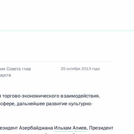
ведена внезапная проверка
но-космической обороны,
идента в Совете Федерации
ия Совета глав
25 октября 2013 года
арств
 торгово-экономического взаимодействия,
т должности полномочного
 сфере, дальнейшее развитие культурно-
е Федерации
Президент Азербайджана
Ильхам Алиев
, Президент