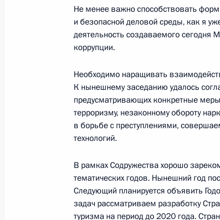
Не менее важно способствовать форм
и безопасной деловой среды, как я уж
деятельность создаваемого сегодня М
Поздравление Президенту Туркмени
коррупции.
Бердымухамедову
27 октября 2013 года, 10:00
Необходимо наращивать взаимодейств
К нынешнему заседанию удалось согл
предусматривающих конкретные меры 
25 октября 2013 года, пятница
терроризму, незаконному обороту нар
в борьбе с преступлениями, соверша
Указ «Вопросы Совета при Презид
технологий.
по науке и образованию»
25 октября 2013 года, 19:00
В рамках Содружества хорошо зареко
тематических годов. Нынешний год п
Следующий планируется объявить Годо
задач рассматриваем разработку Стра
Владимир Путин проведёт перегов
туризма на период до 2020 года. Стр
Рафаэлем Корреа