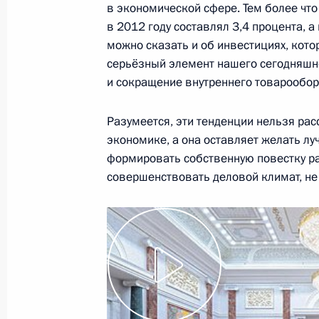
в экономической сфере. Тем более что
в 2012 году составлял 3,4 процента, а
Российско-эквадорские переговор
можно сказать и об инвестициях, кот
29 октября 2013 года, 15:45
Москва, Кремл
серьёзный элемент нашего сегодняшнег
и сокращение внутреннего товарообор
Владимир Путин направил поздрав
Разумеется, эти тенденции нельзя рас
министру Турции по случаю 90-й 
экономике, а она оставляет желать л
формировать собственную повестку ра
Турецкой Республики
совершенствовать деловой климат, н
29 октября 2013 года, 14:10
28 октября 2013 года, понедельни
Встреча с руководителями федерац
28 октября 2013 года, 19:00
Сочи