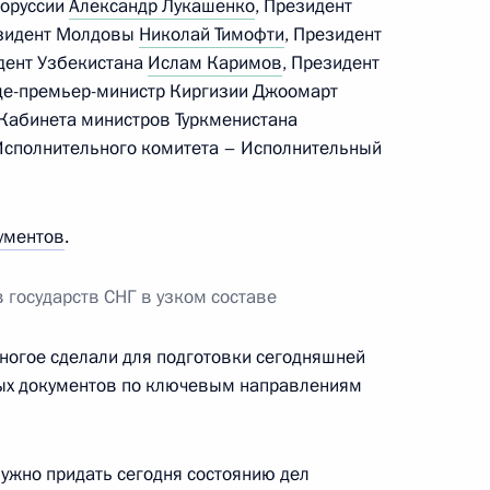
лоруссии
Александр Лукашенко
, Президент
езидент Молдовы
Николай Тимофти
, Президент
идент Узбекистана
Ислам Каримов
, Президент
це-премьер-министр Киргизии Джоомарт
4
Кабинета министров Туркменистана
ь
Исполнительного комитета – Исполнительный
Российской Федерации
ументов
.
17
6м
ь
 государств СНГ в узком составе
ногое сделали для подготовки сегодняшней
лём Нидерландов Виллемом-
ных документов по ключевым направлениям
нужно придать сегодня состоянию дел