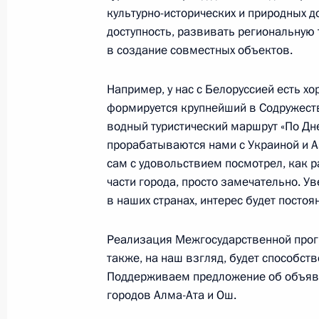
культурно-исторических и природных 
25 октября 2013 года, 18:00
доступность, развивать региональную 
в создание совместных объектов.
Заседание Совета глав государств 
Например, у нас с Белоруссией есть х
формируется крупнейший в Содружест
25 октября 2013 года, 17:00
Минск
водный туристический маршрут «По Днеп
прорабатываются нами с Украиной и 
сам с удовольствием посмотрел, как р
Встреча с Президентом Белорусси
части города, просто замечательно. Ув
в наших странах, интерес будет постоя
25 октября 2013 года, 00:30
Минск
Реализация Межгосударственной прог
также, на наш взгляд, будет способст
24 октября 2013 года, четверг
Поддерживаем предложение об объявл
городов Алма-Ата и Ош.
Заседание Высшего Евразийского 