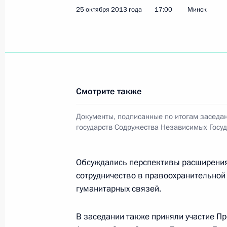
Под руководством Президента про
25 октября 2013 года
17:00
Минск
сил ядерного сдерживания, воздуш
флота и авиации
30 октября 2013 года, 17:10
Смотрите также
Полномочным представителем През
назначен Артур Муравьёв
Документы, подписанные по итогам заседан
30 октября 2013 года, 11:15
государств Содружества Независимых Госуд
Обсуждались перспективы расширения
Александр Котенков освобождён о
сотрудничество в правоохранительной
представителя Президента в Совет
гуманитарных связей.
30 октября 2013 года, 11:00
В заседании также приняли участие 