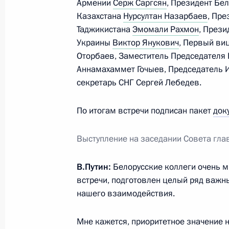
Армении
Серж Саргсян
, Президент Бе
Казахстана
Нурсултан Назарбаев
, Пр
29 октября 2013 года, вторник
Таджикистана
Эмомали Рахмон
, През
Украины
Виктор Янукович
, Первый ви
Встреча с Генри Киссинджером
Оторбаев, Заместитель Председателя 
29 октября 2013 года, 20:00
Москва, Кремл
Аннамахаммет Гочыев, Председатель 
секретарь СНГ Сергей Лебедев.
Вручение государственных наград 
По итогам встречи подписан пакет
док
29 октября 2013 года, 18:00
Москва, Кремл
Выступление на заседании Совета глав
В.Путин:
Белорусские коллеги очень м
Владимир Путин встретится с Коро
встречи, подготовлен целый ряд важ
Александром
нашего взаимодействия.
29 октября 2013 года, 17:30
Мне кажется, приоритетное значение 