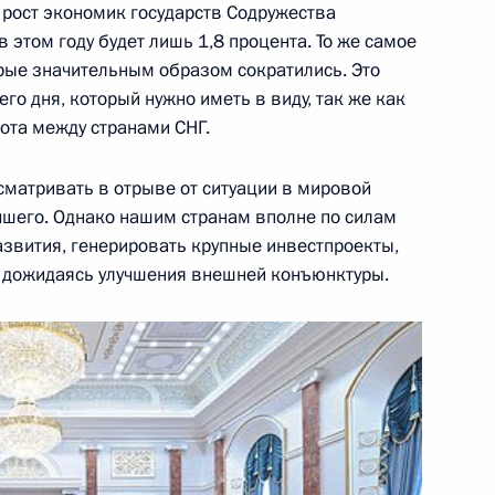
 рост экономик государств Содружества
 в этом году будет лишь 1,8 процента. То же самое
ы
7
орые значительным образом сократились. Это
ь
о дня, который нужно иметь в виду, так же как
ота между странами СНГ.
ления Президенту и Премьер-
сматривать в отрыве от ситуации в мировой
годовщины провозглашения
учшего. Однако нашим странам вполне по силам
звития, генерировать крупные инвестпроекты,
е дожидаясь улучшения внешней конъюнктуры.
к
ий зимних видов спорта
4
6м