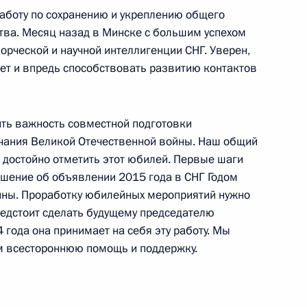
аботу по сохранению и укреплению общего
тва. Месяц назад в Минске с большим успехом
орческой и научной интеллигенции СНГ. Уверен,
дет и впредь способствовать развитию контактов
1
асть, Ново-Огарёво
ить важность совместной подготовки
чания Великой Отечественной войны. Наш общий
 достойно отметить этот юбилей. Первые шаги
шение об объявлении 2015 года в СНГ Годом
орождение введено
2
йны. Проработку юбилейных мероприятий нужно
едстоит сделать будущему председателю
асть, Ново-Огарёво
 года она принимает на себя эту работу. Мы
м всестороннюю помощь и поддержку.
ов
3
19м