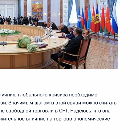
дного олимпийского комитета
Адлер»
6
3м
лиянию глобального кризиса необходимо
зи. Значимым шагом в этой связи можно считать
е
не свободной торговли в СНГ. Надеюсь, что она
ожительное влияние на торгово-экономические
иктором Януковичем