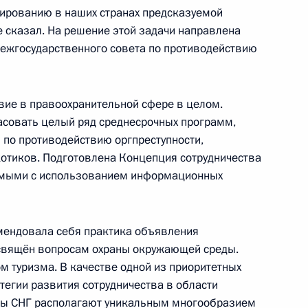
ированию в наших странах предсказуемой
е сказал. На решение этой задачи направлена
ежгосударственного совета по противодействию
стана Гурбангулы
ие в правоохранительной сфере в целом.
асовать целый ряд среднесрочных программ,
по противодействию оргпреступности,
котиков. Подготовлена Концепция сотрудничества
емыми с использованием информационных
енте Российской Федерации
мендовала себя практика объявления
освящён вопросам охраны окружающей среды.
м туризма. В качестве одной из приоритетных
тегии развития сотрудничества в области
оры с Президентом Эквадора
аны СНГ располагают уникальным многообразием