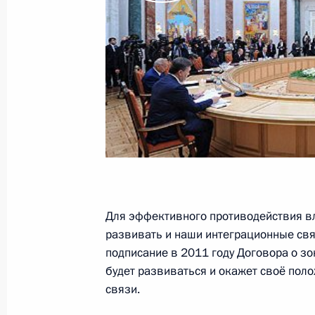
Встреча с президентом Междунаро
Томасом Бахом
28 октября 2013 года, 16:30
Сочи
Открытие вокзального комплекса «
28 октября 2013 года, 15:45
Сочи
Для эффективного противодействия в
развивать и наши интеграционные свя
27 октября 2013 года, воскресень
подписание в 2011 году Договора о зо
будет развиваться и окажет своё пол
Встреча с Президентом Украины В
связи.
27 октября 2013 года, 16:30
Сочи