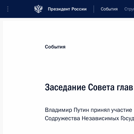
Президент России
События
Стру
Президент
Администрация
Государст
Новости
Стенограммы
Поездки
Те
События
Показа
Заседание Совета глав
Заседание Совета по противодейст
Владимир Путин принял участие 
30 октября 2013 года, 17:45
Москва, Кремл
Содружества Независимых Госуд