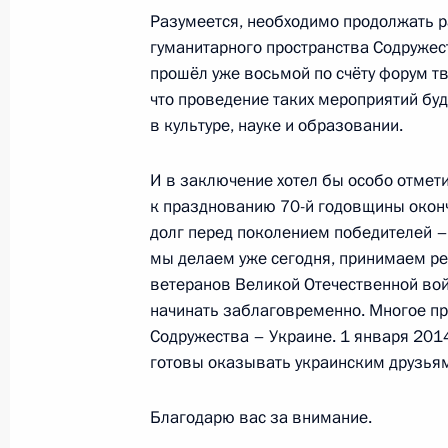
24 октября 2013 года, 22:00
Минск
Разумеется, необходимо продолжать р
гуманитарного пространства Содружес
прошёл уже восьмой по счёту форум тв
23 октября 2013 года, среда
что проведение таких мероприятий бу
в культуре, науке и образовании.
Встреча с Сергеем Мироновым
23 октября 2013 года, 19:30
Московская обл
И в заключение хотел бы особо отмет
к празднованию 70-й годовщины окон
долг перед поколением победителей –
мы делаем уже сегодня, принимаем ре
Киринское газоконденсатное мест
ветеранов Великой Отечественной во
в эксплуатацию
начинать заблаговременно. Многое пр
23 октября 2013 года, 19:00
Московская обл
Содружества – Украине. 1 января 2014
готовы оказывать украинским друзья
Благодарю вас за внимание.
Семинар – совещание мэров город