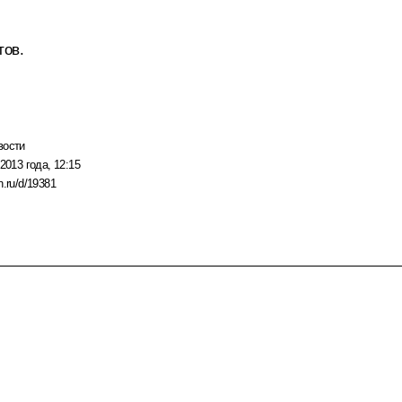
тов.
вости
2013 года, 12:15
n.ru/d/19381