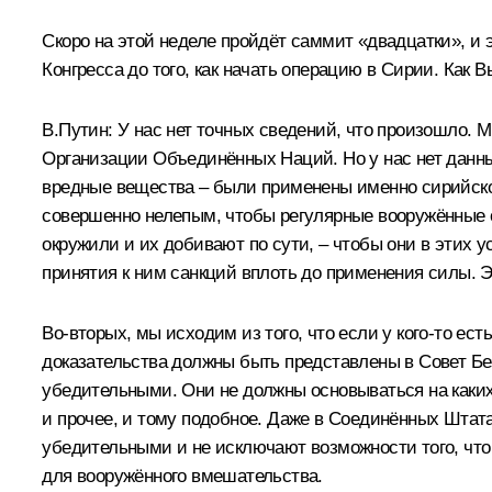
Скоро на этой неделе пройдёт саммит «двадцатки», и э
Конгресса до того, как начать операцию в Сирии. Как 
В.Путин:
У нас нет точных сведений, что произошло. 
Организации Объединённых Наций. Но у нас нет данных
вредные вещества – были применены именно сирийской
совершенно нелепым, чтобы регулярные вооружённые с
окружили и их добивают по сути, – чтобы они в этих 
принятия к ним санкций вплоть до применения силы. Эт
Во‑вторых, мы исходим из того, что если у кого‑то ес
доказательства должны быть представлены в Совет Б
убедительными. Они не должны основываться на каких
и прочее, и тому подобное. Даже в Соединённых Штат
убедительными и не исключают возможности того, что
для вооружённого вмешательства.