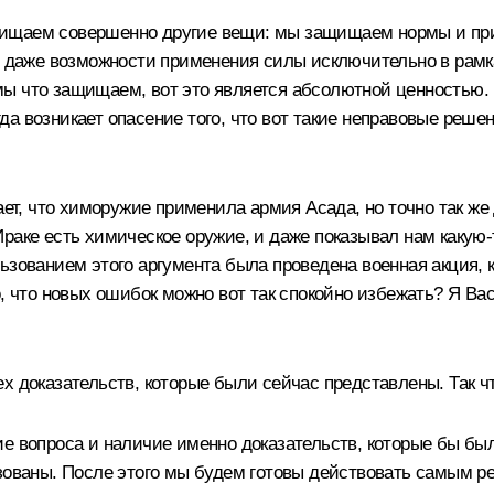
ищаем совершенно другие вещи: мы защищаем нормы и пр
даже возможности применения силы исключительно в рамк
ы что защищаем, вот это является абсолютной ценностью. 
а возникает опасение того, что вот такие неправовые реше
тает, что химоружие применила армия Асада, но точно так ж
раке есть химическое оружие, и даже показывал нам какую‑
льзованием этого аргумента была проведена военная акция,
, что новых ошибок можно вот так спокойно избежать? Я Вас 
х доказательств, которые были сейчас представлены. Так ч
ие вопроса и наличие именно доказательств, которые бы б
ьзованы. После этого мы будем готовы действовать самым 