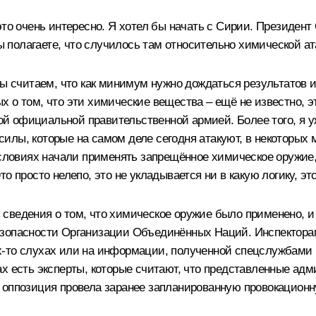
то очень интересно. Я хотел бы начать с Сирии. Президент
Вы полагаете, что случилось там относительно химической ат
Мы считаем, что как минимум нужно дождаться результатов 
 о том, что эти химические вещества – ещё не известно, э
 официальной правительственной армией. Более того, я уже
илы, которые на самом деле сегодня атакуют, в некоторых 
условиях начали применять запрещённое химическое оружие,
о просто нелепо, это не укладывается ни в какую логику, эт
ть сведения о том, что химическое оружие было применено, 
езопасности Организации Объединённых Наций. Инспекторам
‑то слухах или на информации, полученной спецслужбами в 
ах есть эксперты, которые считают, что представленные ад
 оппозиция провела заранее запланированную провокационн