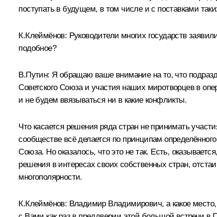
поступать в будущем, в том числе и с поставками так
К.Клеймёнов:
Руководители многих государств заявили,
подобное?
В.Путин:
Я обращаю ваше внимание на то, что подразд
Советского Союза и участия наших миротворцев в опе
и не будем ввязываться ни в какие конфликты.
Что касается решения ряда стран не принимать участия
сообществе всё делается по принципам определённого
Союза. Но оказалось, что это не так. Есть, оказывае
решения в интересах своих собственных стран, отстаив
многополярности.
К.Клеймёнов:
Владимир Владимирович, а какое место,
с Вами как раз в преддверии этой большой встречи в П