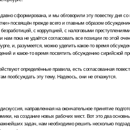
0 давно сформирована, и мы обговорили эту повестку дня с
тки» посвящён прежде всего и главным образом обсуждению
безработицей, с коррупцией, с налоговыми преступлениями,
и нам пока не удаётся согласовать все позиции по этой оче
рге, и, разумеется, можно уделить какое‑то время обсужде
ений и какое‑то время посвятить обсуждению сирийской п
ействуют определённые правила, есть согласованная повест
гам пообсуждать эту тему. Надеюсь, они не откажутся.
дискуссия, направленная на окончательное принятие подгот
мики, на создание новых рабочих мест. Вот это два основн
их важнейших задач, нам необходимо решить несколько подз