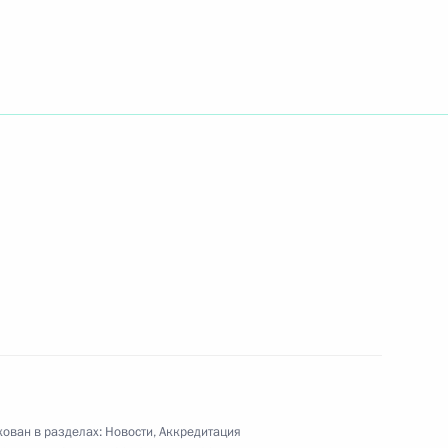
арии с ракетой «Протон-М»
2
портёров газа
8
ован в разделах:
Новости
,
Аккредитация