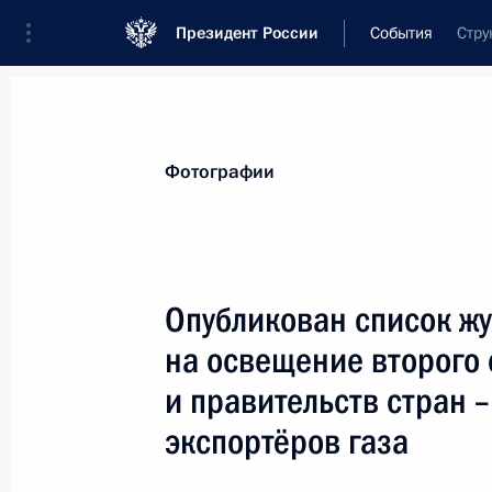
Президент России
События
Стру
Президент
Администрация
Государст
Новости
Стенограммы
Поездки
Те
Фотографии
Показа
Опубликован список ж
на освещение второго 
Переговоры с Президентом Венесу
и правительств стран 
2 июля 2013 года, 16:00
Москва, Кремль
экспортёров газа