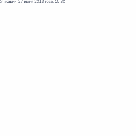
бликации:
27 июня 2013 года, 15:30
конодательные акты в части
ансовым операциям
декс и отдельные
тиводействия оскорблению
раждан
те детей от информации,
развитию