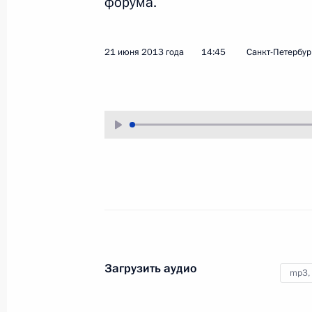
форума.
1 июля 2013 года
Аудио, 9 мин.
21 июня 2013 года
14:45
Санкт-Петербур
Приём в честь выпускников
военных вузов
Загрузить аудио
mp3,