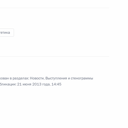
25 июня 2013 года
Аудио, 2 мин.
гетика
ован в разделах:
Новости
,
Выступления и стенограммы
бликации:
21 июня 2013 года, 14:45
Пленарное заседание
Петербургского
международного
экономического форума