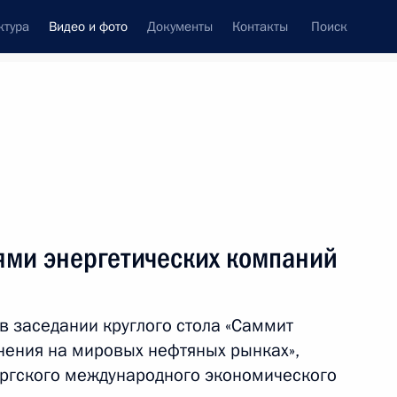
ктура
Видео и фото
Документы
Контакты
Поиск
си
ия, встречи
Встречи со СМИ
июль, 2013
ть следующие материалы
ями энергетических компаний
Учредительный съезд
в заседании круглого стола «Саммит
Ассоциации студенческих
нения на мировых нефтяных рынках»,
спортивных клубов
ргского международного экономического