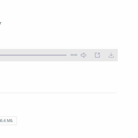
26 июня 2013 года
Аудио, 7 мин.
г
00:00
Празднование 60-летия
установления побратимских
6.4 МБ
связей между Санкт-Петербургом
и Турку