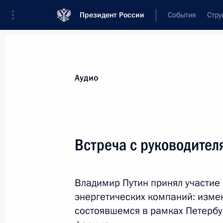
Президент России
События
Стру
Видеозаписи
Фотографии
Аудиозапи
Все материалы
Выступления
Совещан
Аудио
Показа
Встреча с руководител
Выступление на рабочем
Владимир Путин принял участие 
заседании глав государств
и правительств стран – участниц
энергетических компаний: изме
Форума стран – экспортёров газа
состоявшемся в рамках Петербу