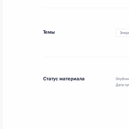
26 июня 2013 года
Аудио, 5 мин.
Темы
Энер
Статус материала
Опублик
Дата пу
Пресс-конференция
с Федеральным канцлером
Германии Ангелой Меркель