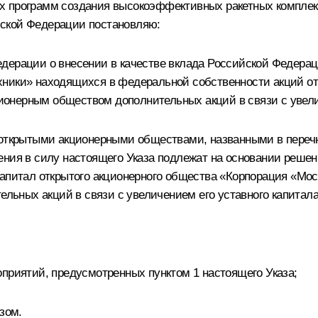
х программ создания высокоэффективных ракетных комплекс
йской Федерации постановляю:
дерации о внесении в качестве вклада Российской Федераци
хники» находящихся в федеральной собственности акций от
онерным обществом дополнительных акций в связи с увелич
е открытыми акционерными обществами, названными в пере
ления в силу настоящего Указа подлежат на основании реш
капитал открытого акционерного общества «Корпорация «Мос
ьных акций в связи с увеличением его уставного капитала
оприятий, предусмотренных пунктом 1 настоящего Указа;
зом.