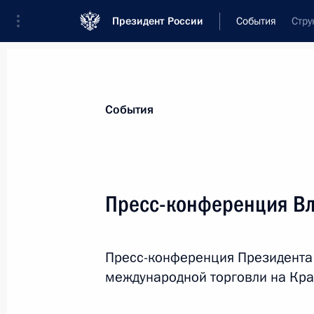
Президент России
События
Стру
Президент
Администрация
Государст
Новости
Стенограммы
Поездки
Те
События
Показа
Пресс-конференция В
Подписан закон, направленный на
оплаты труда судей
Пресс-конференция Президента 
27 декабря 2012 года, 10:00
международной торговли на Кр