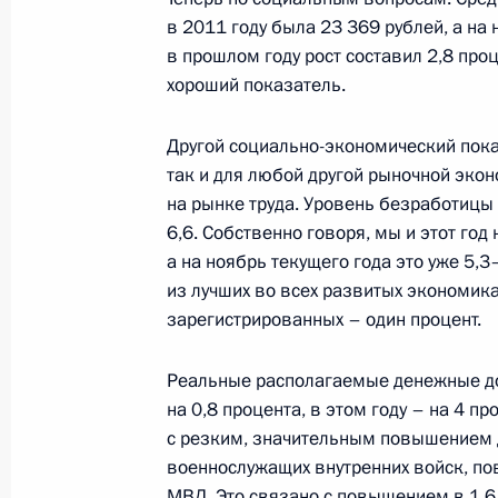
в 2011 году была 23 369 рублей, а на 
24 декабря 2012 года, 17:15
в прошлом году рост составил 2,8 проц
хороший показатель.
Кадровые изменения в Вооружённы
Другой социально-экономический пока
Федерации
так и для любой другой рыночной экон
на рынке труда. Уровень безработицы
24 декабря 2012 года, 17:00
6,6. Собственно говоря, мы и этот год 
а на ноябрь текущего года это уже 5,3
из лучших во всех развитых экономик
Официальный визит в Индию
зарегистрированных – один процент.
24 декабря 2012 года, 16:00
Нью-Дели
Реальные располагаемые денежные до
на 0,8 процента, в этом году – на 4 пр
с резким, значительным повышением 
23 декабря 2012 года, воскресень
военнослужащих внутренних войск, п
МВД. Это связано с повышением в 1,6
Россия и Индия: новые горизонты с