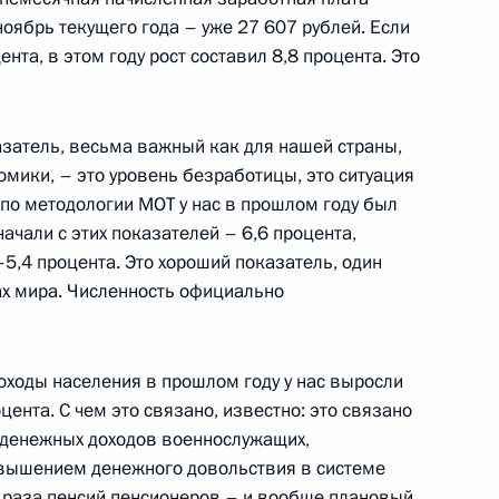
ноябрь текущего года – уже 27 607 рублей. Если
ента, в этом году рост составил 8,8 процента. Это
х Силах Российской
затель, весьма важный как для нашей страны,
омики, – это уровень безработицы, это ситуация
 по методологии МОТ у нас в прошлом году был
начали с этих показателей – 6,6 процента,
–5,4 процента. Это хороший показатель, один
ах мира. Численность официально
13
ходы населения в прошлом году у нас выросли
оцента. С чем это связано, известно: это связано
денежных доходов военнослужащих,
е
овышением денежного довольствия в системе
 раза пенсий пенсионеров – и вообще плановый
тратегического партнёрства