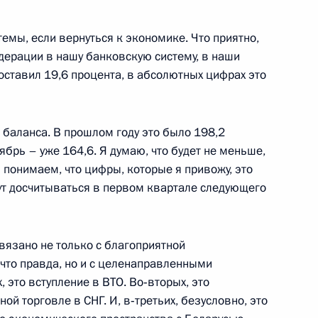
емы, если вернуться к экономике. Что приятно,
дерации в нашу банковскую систему, в наши
 для участия в саммите
3
оставил 19,6 процента, в абсолютных цифрах это
 баланса. В прошлом году это было 198,2
ябрь – уже 164,6. Я думаю, что будет не меньше,
й Дню работника органов
и понимаем, что цифры, которые я привожу, это
2
ут досчитываться в первом квартале следующего
ь
связано не только с благоприятной
что правда, но и с целенаправленными
тина
:
37
 это вступление в ВТО. Во‑вторых, это
й торговле в СНГ. И, в‑третьих, безусловно, это