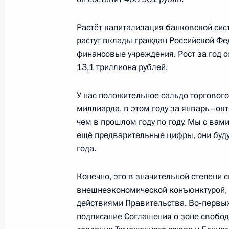
20 декабря 2012 года, четверг
Растёт капитализация банковской сист
растут вклады граждан Российской Фе
Владимир Путин прибыл в Брюссель
финансовые учреждения. Рост за год с
Россия – Евросоюз
13,1 триллиона рублей.
20 декабря 2012 года, 23:40
Бельгия
У нас положительное сальдо торгового
миллиарда, в этом году за январь–окт
Торжественный вечер, посвящённы
чем в прошлом году по году. Мы с вам
ещё предварительные цифры, они буд
безопасности
года.
20 декабря 2012 года, 19:00
Москва, Кремл
Конечно, это в значительной степени 
внешнеэкономической конъюнктурой, 
Пресс-конференция Владимира Пу
действиями Правительства. Во‑первых,
подписание Соглашения о зоне свободно
20 декабря 2012 года, 16:40
Москва