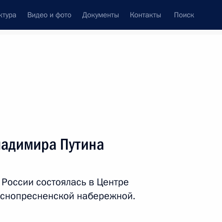
ктура
Видео и фото
Документы
Контакты
Поиск
венный Совет
Совет Безопасности
Комиссии и советы
леграммы
Сведения о Президенте
декабрь, 2012
ть следующие материалы
ладимира Путина
 совершенствование системы
России состоялась в Центре
аснопресненской набережной.