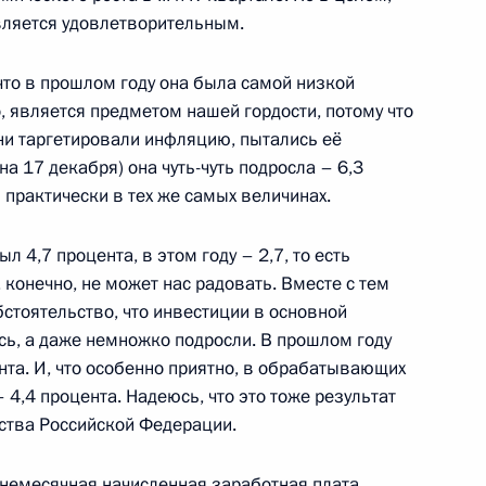
является удовлетворительным.
ием на пост Премьер-
 что в прошлом году она была самой низкой
о, является предметом нашей гордости, потому что
и таргетировали инфляцию, пытались её
(на 17 декабря) она чуть-чуть подросла – 6,3
я практически в тех же самых величинах.
да Восточная Сибирь – Тихий
6
 4,7 процента, в этом году – 2,7, то есть
 конечно, не может нас радовать. Вместе с тем
стоятельство, что инвестиции в основной
ласть, Ново-Огарёво
сь, а даже немножко подросли. В прошлом году
ента. И, что особенно приятно, в обрабатывающих
 4,4 процента. Надеюсь, что это тоже результат
к
ства Российской Федерации.
ндующим Войсками воздушно-
немесячная начисленная заработная плата