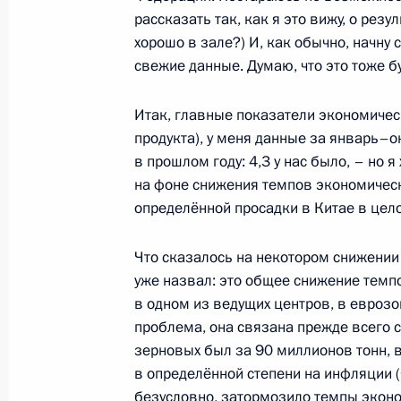
Внесены изменения в закон о госу
рассказать так, как я это вижу, о рез
помощи
хорошо в зале?) И, как обычно, начну 
свежие данные. Думаю, что это тоже б
26 декабря 2012 года, 13:40
Итак, главные показатели экономичес
продукта), у меня данные за январь–ок
В Кремле вручены государственные
в прошлом году: 4,3 у нас было, – но я
Федерации
на фоне снижения темпов экономическ
определённой просадки в Китае в цело
26 декабря 2012 года, 13:30
Москва, Кремл
Что сказалось на некотором снижении
уже назвал: это общее снижение темп
Внесены изменения в Кодекс об а
в одном из ведущих центров, в еврозо
правонарушениях
проблема, она связана прежде всего с
26 декабря 2012 года, 12:20
зерновых был за 90 миллионов тонн, в
в определённой степени на инфляции (я
безусловно, затормозило темпы экономи