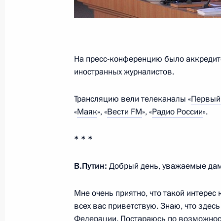
Указ о развитии корпорации «Моск
теплотехники»
26 декабря 2012 года, 16:10
На пресс-конференцию было аккредит
иностранных журналистов.
Алексей Мешков назначен замести
Трансляцию вели телеканалы «
Первый
дел
«
Маяк
», «
Вести FM
», «
Радио России
».
26 декабря 2012 года, 15:45
* * *
В.Путин:
Добрый день, уважаемые дам
Поздравление Александру Анквабу
26 декабря 2012 года, 15:40
Мне очень приятно, что такой интерес
всех вас приветствую. Знаю, что здес
Федерации. Постараюсь по возможност