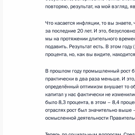
повторяю, результат, на мой взгляд, 
Поздравление Синдзо Абэ с избран
министра Японии
Что касается инфляции, то вы знаете,
26 декабря 2012 года, 11:50
за последние 20 лет. И это, безусловн
мы на протяжении длительного времен
подавить. Результат есть. В этом году 
процента, но, как вы видите, находитс
25 декабря 2012 года, вторник
Запуск второй очереди нефтепрово
В прошлом году промышленный рост был
океан
практически в два раза меньше. И это,
определённый оптимизм внушает то об
25 декабря 2012 года, 11:00
Московская об
капитал у нас фактически не изменили
было 8,3 процента, в этом – 8,4 проц
отраслях рост был значительно выше –
24 декабря 2012 года, понедельни
осмысленной деятельности Правитель
Александр Головко назначен кома
Теперь по социальным вопросам. Сред
космической обороны