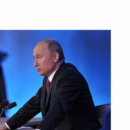
льного опубликования
дных договоров
 закон о связи
тана Нурсултану Назарбаеву