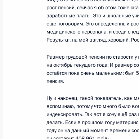
рост пенсий, сейчас я об этом тоже с
в XXI веке
заработные платы. Это и школьные учи
23 декабря 2012 года, 22:30
ещё поговорим. Это определённый рос
медицинского персонала, и среди специ
Результат, на мой взгляд, хороший. Ро
22 декабря 2012 года, суббота
Размер трудовой пенсии по старости у 
Запуск Баксанской гидроэлектрост
на октябрь текущего года. И размер с
22 декабря 2012 года, 18:00
остаётся пока очень маленьким: был 5 
пенсия.
Ну и наконец, такой показатель, как м
21 декабря 2012 года, пятница
вспоминаю, потому что много было воп
Саммит Россия – Евросоюз
индексировать. Так вот я хочу ещё раз
делать. Если в прошлом году материнс
21 декабря 2012 года, 15:00
Брюссель
году он на данный момент времени сос
он составит 408 961 рубль.