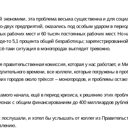
й экономики, эта проблема весьма существенна и для соци
го-двух предприятий, оказались под особым ударом в перио
ых рабочих мест и 60 тысяч постоянных рабочих мест. Но 
де‑то 5,1 процента общей безработицы; зарегистрированной 
сё‑таки ситуация в моногородах выглядит тревожно.
 правительственная комиссия, которая у нас работает, и М
длительного времени, все коллеги, которые погружены в про
ких городов около трёхсот – моногородов, и проблемы оста
амого начала, ещё в период кризиса, к решению этих пробле
гионах с общим финансированием до 400 миллиардов рублей
х послушали, и хотел бы услышать от коллег из Правительст
авлению.