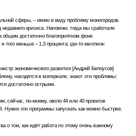
альной сферы, – имею в виду проблему моногородов.
д недавнего кризиса. Напомню, тогда мы сработали
на общем достаточно благоприятном фоне
и того меньше – 1,3 процента; где‑то миллион
инистр экономического развития [Андрей Белоусов]
блему, находятся в материале, знают эти проблемы:
ются достаточно острыми.
м, сейчас, по‑моему, около 44 или 40 проектов
. Нужно эти программы запускать как можно быстрее.
ва о том, как идёт работа по этому очень важному