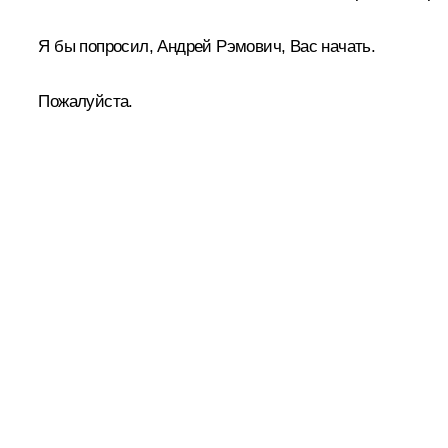
Я бы попросил, Андрей Рэмович, Вас начать.
Пожалуйста.
А.Белоусов
:
Я начну с того, что в период кризиса у н
экономического развития была запущена программа, с
в 2010–2012 годах, – это почти 3 миллиарда рублей.
Что нам удалось сделать на эти деньги. Мы создали н
предпринимательства получили соответствующую подде
И в итоге количество безработных, которые обратилис
безработных получили возможность начать собственно
Но, Владимир Владимирович, я должен сказать, что сей