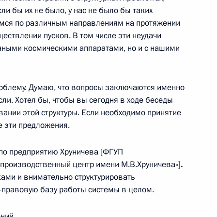
сли бы их не было, у нас не было бы таких
ом Санкт-Петербургского
емся по различным направлениям на протяжении
ужбы
ествлении пусков. В том числе эти неудачи
енными космическими аппаратами, но и с нашими
облему. Думаю, что вопросы заключаются именно
ЧС
сли. Хотел бы, чтобы вы сегодня в ходе беседы
ании этой структуры. Если необходимо принятие
е эти предложения.
– по предприятию Хруничева [ФГУП
должности гендиректора
-производственный центр имени М.В.Хруничева»]
.
руничева
ками и внимательно структурировать
-правовую базу работы системы в целом.
ний.