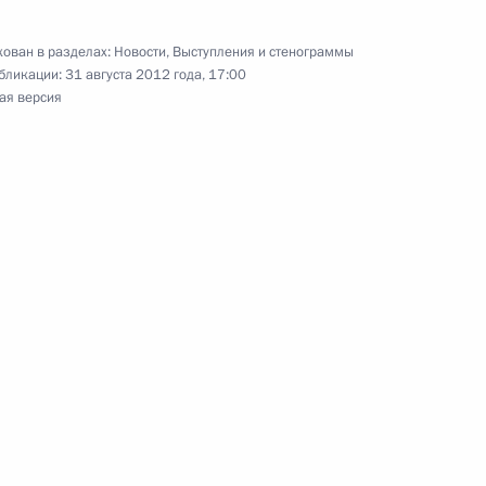
ителем Министра юстиции
ован в разделах:
Новости
,
Выступления и стенограммы
бликации:
31 августа 2012 года, 17:00
ая версия
родинского сражения
10
10м
асть, Бородино
ти Вьетнама