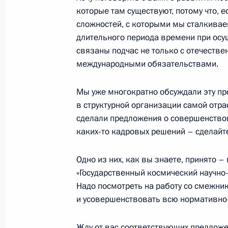
которые там существуют, потому что, е
Олег Латышев назначен начальник
сложностей, с которыми мы сталкива
университета противопожарной сл
длительного периода времени при осущ
связаны подчас не только с отечеств
3 сентября 2012 года, 12:45
международными обязательствами.
Мы уже многократно обсуждали эту пр
Кадровое назначение в системе М
в структурной организации самой отра
сделали предложения о совершенствов
3 сентября 2012 года, 12:30
каких‑то кадровых решений – сделайт
Одно из них, как вы знаете, принято 
Владимир Нестеров освобождён от 
«Государственный космический научно
Космического центра имени М.В.Х
Надо посмотреть на работу со смежни
3 сентября 2012 года, 12:00
и усовершенствовать всю нормативно
Жду от вас соответствующих предложе