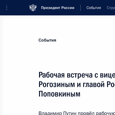
Президент России
События
Стру
Президент
Администрация
Государст
Новости
Стенограммы
Поездки
Те
События
Показа
Рабочая встреча с ви
Рогозиным и главой Р
Назначены члены наблюдательного
«Росатом»
Поповкиным
4 сентября 2012 года, 11:00
Владимир Путин провёл рабочую