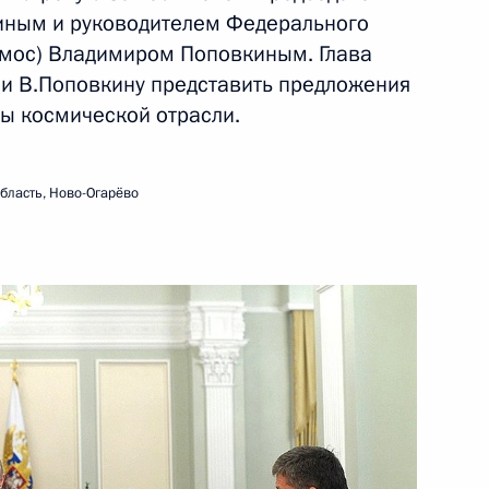
иным и руководителем Федерального
 из резервного фонда
смос) Владимиром Поповкиным. Глава
 и В.Поповкину представить предложения
ы космической отрасли.
бласть, Ново-Огарёво
ном комитете
к
зных центров экономик –
3
асть, Ново-Огарёво