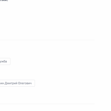
ВД
яющим от России
и и развития
лужба
ой службе по контролю
зин Дмитрий Олегович