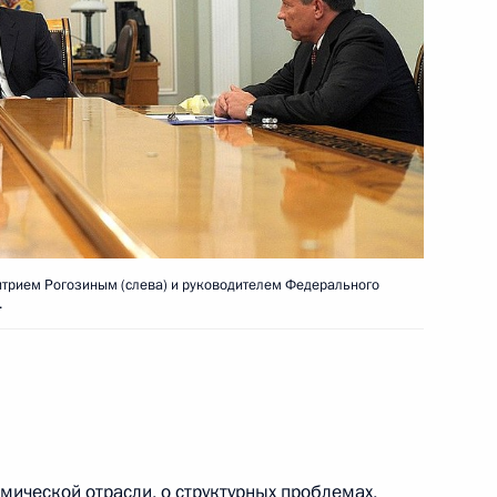
ритетных национальных
ике
й службе исполнения
трием Рогозиным (слева) и руководителем Федерального
.
околовым
3
смической отрасли, о структурных проблемах,