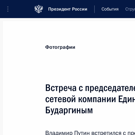
Президент России
События
Стру
Президент
Администрация
Государст
Новости
Стенограммы
Поездки
Те
Фотографии
Показа
Встреча с председате
сетевой компании Еди
Образована Комиссия по делам ве
Бударгиным
24 августа 2012 года, 10:10
Владимир Путин встретился с п