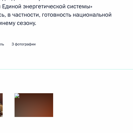
валидов
 Единой энергетической системы»
, в частности, готовность национальной
мнему сезону.
мль
3 фотографии
беда»
вие участникам,
аля российского искусства