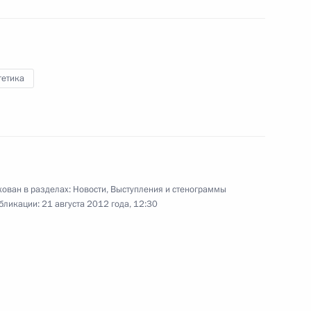
нии Президента
овета
гетика
нии Президента
ехнологий и развитию
ован в разделах:
Новости
,
Выступления и стенограммы
бликации:
21 августа 2012 года, 12:30
бязанности губернатора
1
вым