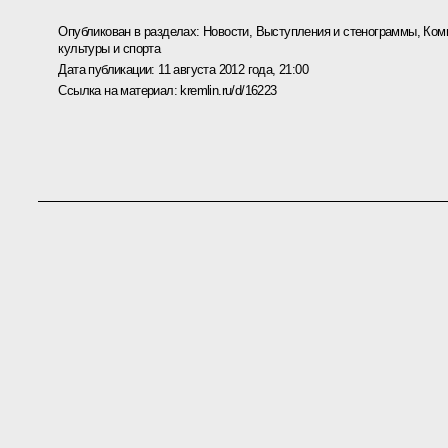
Опубликован в разделах:
Новости
,
Выступления и стенограммы
,
Ком
культуры и спорта
Дата публикации:
11 августа 2012 года, 21:00
Ссылка на материал:
kremlin.ru/d/16223