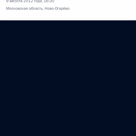
9 августа 2012 года, 16:30
Московская область, Ново-Огарёво
О представителе Президента в «большой
двадцатке»
9 августа 2012 года, 16:00
Житель Крымска Пётр Остапенко награждён
орденом Мужества
9 августа 2012 года, 14:10
Соболезнования родным, коллегам и друзьям
Петра Фоменко
9 августа 2012 года, 13:30