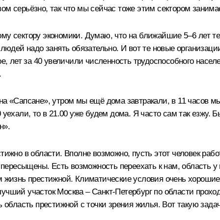
ом серьёзно, так что мы сейчас тоже этим сектором занима
ому сектору экономики. Думаю, что на ближайшие 5–6 лет т
, людей надо занять обязательно. И вот те новые организац
ое, лет за 40 увеличили численность трудоспособного населе
.
а «Сапсане», утром мы ещё дома завтракали, в 11 часов мы 
 уехали, то в 21.00 уже будем дома. Я часто сам так езжу. 
н».
тижно в области. Вполне возможно, пусть этот человек рабо
а пересыщены. Есть возможность переехать к нам, область у 
м жизнь престижной. Климатические условия очень хорошие, 
учший участок Москва – Санкт-Петербург по области проход
ь область престижной с точки зрения жилья. Вот такую зада