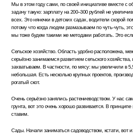
Мы в этом году сами, по своей инициативе вместе с 
задачу такую: зарплату на 200–300 рублей не увелич
всех. Это нянечки в детских садах, водители скорой п
потому что когда людям размазываем по чуть-чуть, э
мы тоже будем такими же методами работать. Это есл
Сельское хозяйство. Область удобно расположена, меж
серьёзно занимаемся развитием сельского хозяйства, 
захватываем. В частности, по мясу: мы увеличили в 5,
небольшая. Есть несколько крупных проектов, произво
рогатый скот.
Очень серьёзно занялись растениеводством. У нас само
грунта, вот это очень хорошо развивается. В принципе
ставим.
Сады. Начали заниматься садоводством, кстати, вот и