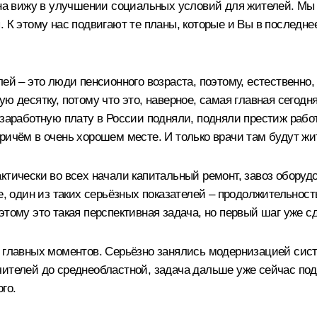
иона вижу в улучшении социальных условий для жителей. Мы
. К этому нас подвигают те планы, которые и Вы в последне
лей – это люди пенсионного возраста, поэтому, естественн
ю десятку, потому что это, наверное, самая главная сегодн
 заработную плату в России подняли, подняли престиж рабо
ричём в очень хорошем месте. И только врачи там будут жит
ктически во всех начали капитальный ремонт, завоз оборудо
е, один из таких серьёзных показателей – продолжительность
тому это такая перспективная задача, но первый шаг уже с
з главных моментов. Серьёзно занялись модернизацией сис
ителей до среднеобластной, задача дальше уже сейчас подня
го.