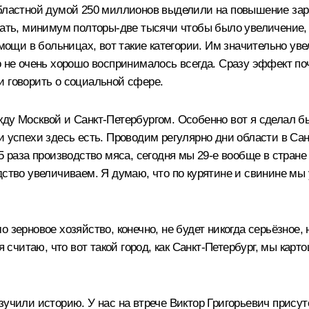
областной думой 250 миллионов выделили на повышение зар
ивать, минимум полторы-две тысячи чтобы было увеличение,
омощи в больницах, вот такие категории. Им значительно у
то не очень хорошо воспринималось всегда. Сразу эффект п
и говорить о социальной сфере.
ду Москвой и Санкт-Петербургом. Особенно вот я сделал б
и успехи здесь есть. Проводим регулярно дни области в Сан
5 раза производство мяса, сегодня мы 29-е вообще в стране
дство увеличиваем. Я думаю, что по курятине и свинине мы
 зерновое хозяйство, конечно, не будет никогда серьёзное,
 я считаю, что вот такой город, как Санкт-Петербург, мы ка
зучили историю. У нас на втрече Виктор Григорьевич присут