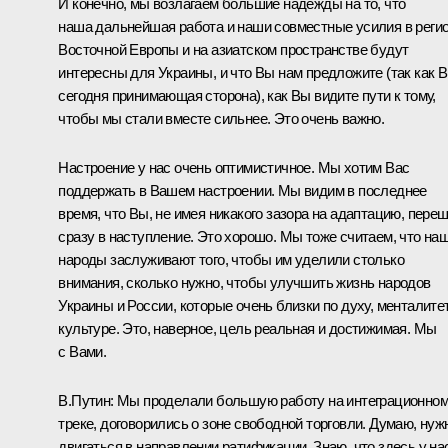
И конечно, мы возлагаем большие надежды на то, что
наша дальнейшая работа и наши совместные усилия в реги
Восточной Европы и на азиатском пространстве будут
интересны для Украины, и что Вы нам предложите (так как 
сегодня принимающая сторона), как Вы видите пути к тому,
чтобы мы стали вместе сильнее. Это очень важно.
Настроение у нас очень оптимистичное. Мы хотим Вас
поддержать в Вашем настроении. Мы видим в последнее
время, что Вы, не имея никакого зазора на адаптацию, пере
сразу в наступление. Это хорошо. Мы тоже считаем, что на
народы заслуживают того, чтобы им уделили столько
внимания, сколько нужно, чтобы улучшить жизнь народов
Украины и России, которые очень близки по духу, менталитет
культуре. Это, наверное, цель реальная и достижимая. Мы
с Вами.
В.Путин
: Мы проделали большую работу на интеграционно
треке, договорились о зоне свободной торговли. Думаю, нуж
двигаться в направлении ратификации. Знаю, что здесь у на