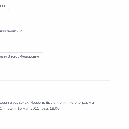
ина
II Международных
няя политика
ович Виктор Фёдорович
Правительства Дмитрием
1
ь, Ново-Огарёво
ован в разделах:
Новости
,
Выступления и стенограммы
бликации:
15 мая 2012 года, 18:00
лоруссию с рабочим визитом