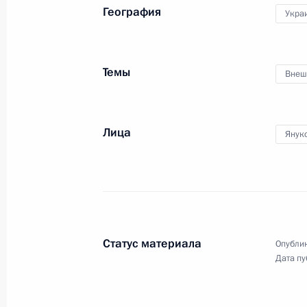
География
Укра
Приветствие участникам и гостям X
Темы
Внеш
Лихачёвских научных чтений
17 мая 2012 года, 13:00
Лица
Янук
16 мая 2012 года, среда
Рабочая встреча с Председателем 
Медведевым
16 мая 2012 года, 16:00
Московская област
Статус материала
Опублик
Дата пу
31 мая Владимир Путин посетит Бе