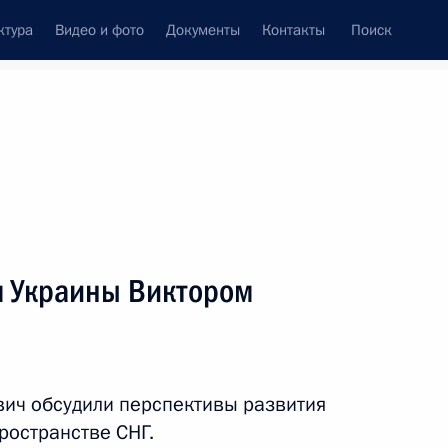
ктура
Видео и фото
Документы
Контакты
Поиск
венный Совет
Совет Безопасности
Комиссии и советы
леграммы
Сведения о Президенте
май, 2012
ть следующие материалы
м Украины Виктором
V Невского международного
вич обсудили перспективы развития
ространстве СНГ.