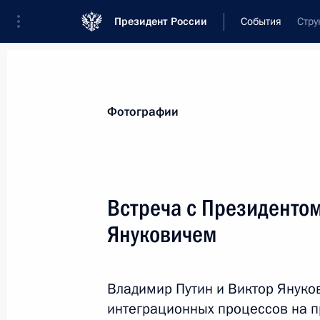
Президент России
События
Стру
Президент
Администрация
Государст
Новости
Стенограммы
Поездки
Те
Фотографии
Показа
Встреча с Президенто
Януковичем
Приветствие участникам и гостям 
экологического конгресса
18 мая 2012 года, 10:00
Владимир Путин и Виктор Януко
интеграционных процессов на п