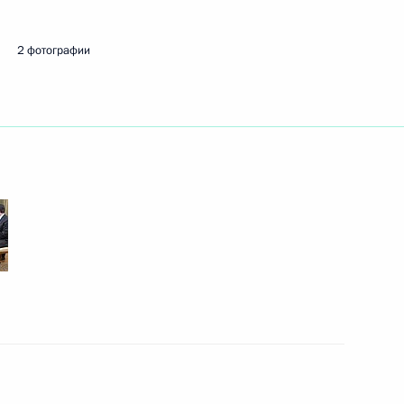
тора Иркутской области
2 фотографии
атуры для назначения
да
валификации сотрудников
7
ь, Домодедово