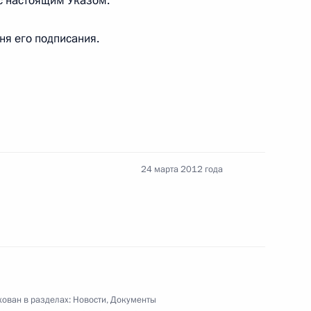
 с настоящим Указом.
дня его подписания.
Ростелеком»
лой II
5
24 марта 2012 года
ива Государственного музея
.С.Пушкина
ован в разделах:
Новости
,
Документы