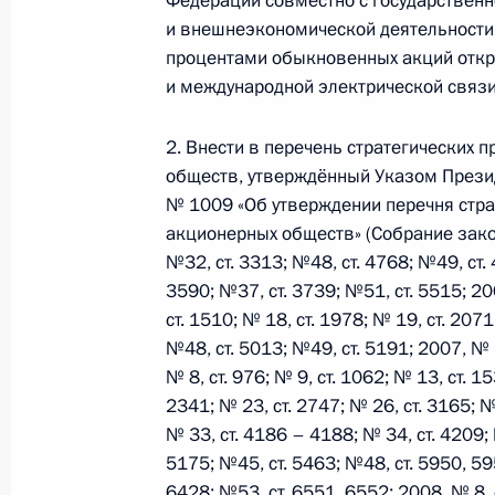
Федерации совместно с государственн
и внешнеэкономической деятельности
процентами обыкновенных акций откр
Встреча с Президентом ЮАР Джей
и международной электрической связи
28 марта 2012 года, 15:00
Нью-Дели
2. Внести в перечень стратегических 
обществ, утверждённый Указом Презид
№ 1009 «Об утверждении перечня стра
Перечень поручений по итогам сов
акционерных обществ» (Собрание зако
туристического кластера на Север
№32, ст. 3313; №48, ст. 4768; №49, ст. 
28 марта 2012 года, 13:15
3590; №37, ст. 3739; №51, ст. 5515; 200
ст. 1510; № 18, ст. 1978; № 19, ст. 2071
№48, ст. 5013; №49, ст. 5191; 2007, № 1,
Евгений Лукьянов назначен замест
№ 8, ст. 976; № 9, ст. 1062; № 13, ст. 
Безопасности
2341; № 23, ст. 2747; № 26, ст. 3165; №
№ 33, ст. 4186 – 4188; № 34, ст. 4209; 
28 марта 2012 года, 12:30
5175; №45, ст. 5463; №48, ст. 5950, 59
6428; №53, ст. 6551, 6552; 2008, № 8, с