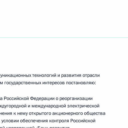
итогам заседания рабочей
«Открытое правительство»
 почётного доктора
1
 Неру
никационных технологий и развития отрасли
ом государственных интересов постановляю:
ва Российской Федерации о реорганизации
й Народной Республики Ху
2
ждугородной и международной электрической
нения к нему открытого акционерного общества
 условии обеспечения контроля Российской