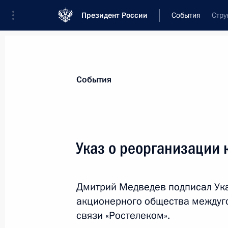
Президент России
События
Стру
Президент
Администрация
Государст
Новости
Стенограммы
Поездки
Те
События
Показа
Указ о реорганизации
Саммит БРИКС
Дмитрий Медведев подписал Ука
29 марта 2012 года, 12:00
Нью-Дели
акционерного общества междуг
связи «Ростелеком».