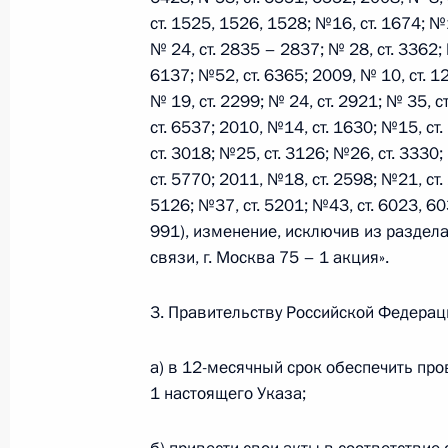
ст. 1525, 1526, 1528; №16, ст. 1674; №1
27 марта 2012 года, вторник
№ 24, ст. 2835 – 2837; № 28, ст. 3362; 
6137; №52, ст. 6365; 2009, № 10, ст. 12
Дмитрий Медведев поздравил личн
№ 19, ст. 2299; № 24, ст. 2921; № 35, с
внутренних войск МВД с професси
ст. 6537; 2010, №14, ст. 1630; №15, ст
27 марта 2012 года, 17:10
ст. 3018; №25, ст. 3126; №26, ст. 3330
ст. 5770; 2011, №18, ст. 2598; №21, ст.
5126; №37, ст. 5201; №43, ст. 6023, 603
991), изменение, исключив из раздел
Пресс-конференция по итогам самм
связи, г. Москва 75 – 1 акция».
27 марта 2012 года, 16:00
Сеул
3. Правительству Российской Федерац
Утверждён порядок реализации До
а) в 12-месячный срок обеспечить пр
и Республикой Беларусь о развити
1 настоящего Указа;
сотрудничества