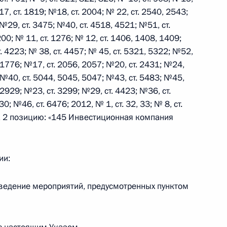
7, ст. 1819; №18, ст. 2004; № 22, ст. 2540, 2543;
№29, ст. 3475; №40, ст. 4518, 4521; №51, ст.
00; № 11, ст. 1276; № 12, ст. 1406, 1408, 1409;
ый состав и ветеранов
т. 4223; № 38, ст. 4457; № 45, ст. 5321, 5322; №52,
ональным праздником
. 1776; №17, ст. 2056, 2057; №20, ст. 2431; №24,
; №40, ст. 5044, 5045, 5047; №43, ст. 5483; №45,
 2929; №23, ст. 3299; №29, ст. 4423; №36, ст.
0; №46, ст. 6476; 2012, № 1, ст. 32, 33; № 8, ст.
а 2 позицию: «145 Инвестиционная компания
ита по ядерной безопасности
3
34м
ии:
говора между Россией
оведение мероприятий, предусмотренных пунктом
и военно-технического