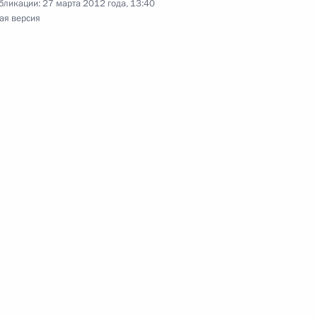
бликации:
27 марта 2012 года, 13:40
ая версия
7
ции Реджепом Тайипом
1
, России и США относительно
1
латинском испытательном