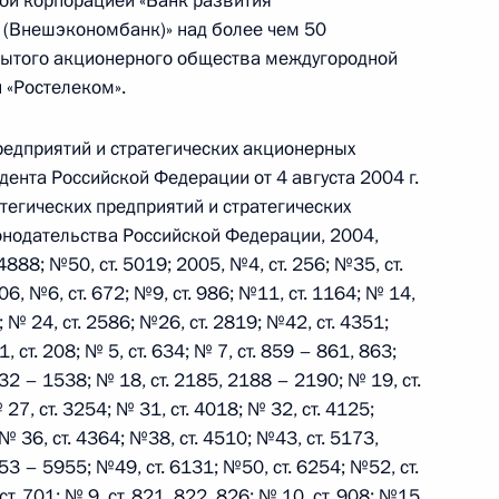
ой корпорацией «Банк развития
 (Внешэкономбанк)» над более чем 50
ытого акционерного общества междугородной
кобом Зумой
3
 «Ростелеком».
предприятий и стратегических акционерных
ента Российской Федерации от 4 августа 2004 г.
тегических предприятий и стратегических
ещания по вопросам развития
нодательства Российской Федерации, 2004,
ном Кавказе
4888; №50, ст. 5019; 2005, №4, ст. 256; №35, ст.
6, №6, ст. 672; №9, ст. 986; №11, ст. 1164; № 14,
; № 24, ст. 2586; №26, ст. 2819; №42, ст. 4351;
 ст. 208; № 5, ст. 634; № 7, ст. 859 – 861, 863;
ителем Секретаря Совета
1532 – 1538; № 18, ст. 2185, 2188 – 2190; № 19, ст.
 27, ст. 3254; № 31, ст. 4018; № 32, ст. 4125;
№ 36, ст. 4364; №38, ст. 4510; №43, ст. 5173,
53 – 5955; №49, ст. 6131; №50, ст. 6254; №52, ст.
т. 701; № 9, ст. 821, 822, 826; № 10, ст. 908; №15,