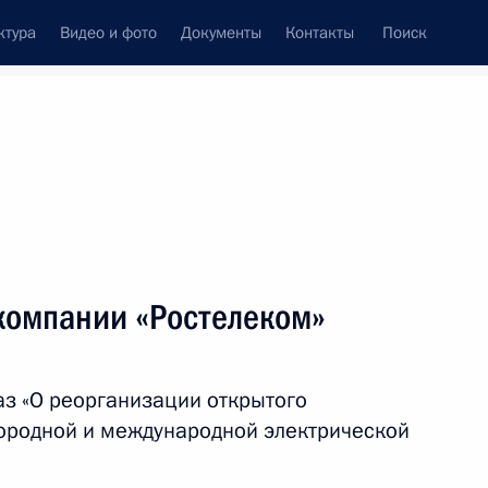
ктура
Видео и фото
Документы
Контакты
Поиск
венный Совет
Совет Безопасности
Комиссии и советы
леграммы
Сведения о Президенте
март, 2012
ть следующие материалы
 компании «Ростелеком»
16
5м
з «О реорганизации открытого
ородной и международной электрической