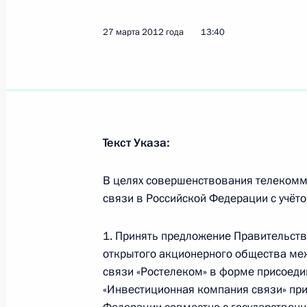
28 марта 2012 года, среда
Утверждён перечень поручений по 
27 марта 2012 года
13:40
группы по формированию системы 
28 марта 2012 года, 20:00
Дмитрию Медведеву вручён диплом
Текст Указа:
Университета имени Джавахарлала
В целях совершенствования телекомму
28 марта 2012 года, 18:15
Нью-Дели
связи в Российской Федерации с учёт
1. Принять предложение Правительст
Встреча с Председателем Китайско
открытого акционерного общества ме
Цзиньтао
связи «Ростелеком» в форме присоеди
28 марта 2012 года, 15:30
Нью-Дели
«Инвестиционная компания связи» при