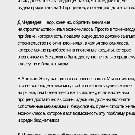
и так далее. То есть тенденция такая, что каждый год мы
будем прирастать на 10 процентов, и потенциал для этого ес
Д.Медведев:
Надо, конечно, обратить внимание
на строительство жилья экономкласса. Просто в той ежегод
прибавке, которая есть, подавляющую долю должно занима
строительство не элитного жилья, а жилья экономкласса,
которое можно приобрести на ипотечные кредиты, которое
в конечном счёте должно быть доступно не только среднем
классу, но и бюджетникам.
В.Артяков:
Это у нас одна из основных задач. Мы понимаем,
что не все бюджетники могут себе позволить купить жильё
на рынке, тем более где‑то взять ипотеку, если ипотечный
процент достаточно высокий. Здесь мы должны включать
собственные механизмы и, безусловно, будем строить жил
экономкласса, которое даст возможность эту проблему реш
и среди бюджетников.
Д.Медведев:
Нужно ещё заниматься созданием так