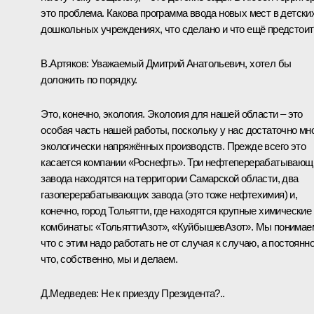
это проблема. Какова программа ввода новых мест в детски
дошкольных учреждениях, что сделано и что ещё предстоит
В.Артяков
:
Уважаемый Дмитрий Анатольевич, хотел бы
доложить по порядку.
Это, конечно, экология. Экология для нашей области – это
особая часть нашей работы, поскольку у нас достаточно мн
экологически напряжённых производств. Прежде всего это
касается компании «Роснефть». Три нефтеперерабатывающ
завода находятся на территории Самарской области, два
газоперерабатывающих завода (это тоже нефтехимия) и,
конечно, город Тольятти, где находятся крупные химические
комбинаты: «ТольяттиАзот», «КуйбышевАзот». Мы понимае
что с этим надо работать не от случая к случаю, а постоянно
что, собственно, мы и делаем.
Д.Медведев:
Не к приезду Президента?..