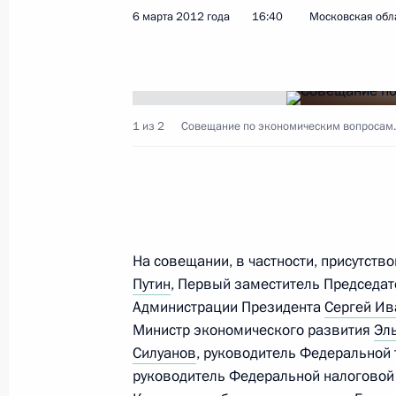
6 марта 2012 года
16:40
Московская обла
Президент внёс в Госдуму законоп
в Уголовный кодекс
7 марта 2012 года, 17:20
1 из 2
Совещание по экономическим вопросам.
В канун 8 Марта Президент встрет
удостоенными государственных наг
7 марта 2012 года, 15:00
Московская област
На совещании, в частности, присутст
Путин
, Первый заместитель Председа
Администрации Президента
Сергей Ив
Рабочая встреча с губернатором П
Министр экономического развития
Эл
Чиркуновым
Силуанов
, руководитель Федерально
руководитель Федеральной налогово
7 марта 2012 года, 14:00
Московская област