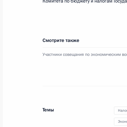
Комитета по бюджету и налогам Госуд
Президент внесёт в парламенты Пр
краёв кандидатуры на посты глав э
7 марта 2012 года, 13:30
Смотрите также
Участники совещания по экономическим в
6 марта 2012 года, вторник
Совещание по экономическим воп
6 марта 2012 года, 16:40
Московская област
Темы
Встреча с руководством партии «Ед
Нало
6 марта 2012 года, 15:30
Московская област
Экон