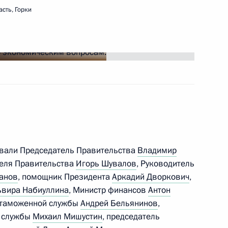
сть, Горки
роект о внесении изменения
ился с женщинами,
5
5м
рад
ь, Горки
вовали Председатель Правительства
Владимир
теля Правительства
Игорь Шувалов
, Руководитель
анов
, помощник Президента
Аркадий Дворкович
,
ермского края Олегом
1
ьвира Набиуллина
, Министр финансов
Антон
й таможенной службы
Андрей Бельянинов
,
й службы
Михаил Мишустин
, председатель
ь, Горки