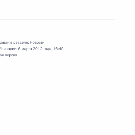
ом Казахстана Нурсултаном
ован в разделе:
Новости
бликации:
6 марта 2012 года, 16:40
ая версия
 Валентине Терешковой
Гарсиа Маркесу