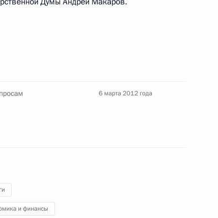
арственной Думы Андрей Макаров.
иморского и Краснодарского
тих регионов
опросам
6 марта 2012 года
росам
2
ь, Горки
иная Россия»
ги
1
ь, Горки
омика и финансы