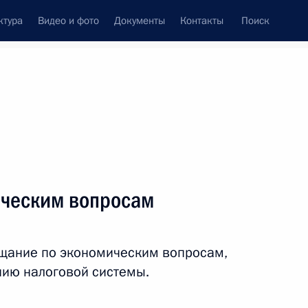
ктура
Видео и фото
Документы
Контакты
Поиск
венный Совет
Совет Безопасности
Комиссии и советы
леграммы
Сведения о Президенте
март, 2012
ть следующие материалы
ическим вопросам
роект, направленный
уголовно-процессуального
щание по экономическим вопросам,
ию налоговой системы.