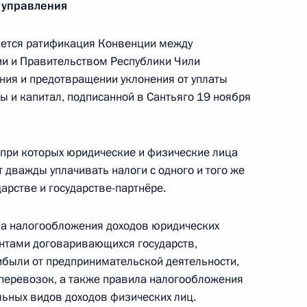
 управления
ется ратификация Конвенции между
росам
и и Правительством Республики Чили
2
ия и предотвращении уклонения от уплаты
ь, Горки
ы и капитал, подписанной в Сантьяго 19 ноября
иная Россия»
1
при которых юридические и физические лица
 дважды уплачивать налоги с одного и того же
ь, Горки
дарстве и государстве-партнёре.
а налогообложения доходов юридических
ом Казахстана Нурсултаном
нтами договаривающихся государств,
рибыли от предпринимательской деятельности,
перевозок, а также правила налогообложения
льных видов доходов физических лиц.