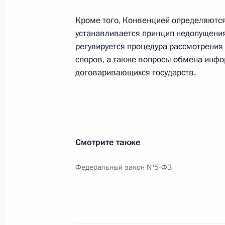
Кроме того, Конвенцией определяются
Поздравление лётчику-космонавту
устанавливается принцип недопущени
6 марта 2012 года, 13:30
регулируется процедура рассмотрени
споров, а также вопросы обмена инф
договаривающихся государств.
Поздравление писателю Габриэлю 
6 марта 2012 года, 10:00
Смотрите также
5 марта 2012 года, понедельник
Федеральный закон №5-ФЗ
Соболезнования Президенту Польш
5 марта 2012 года, 15:30