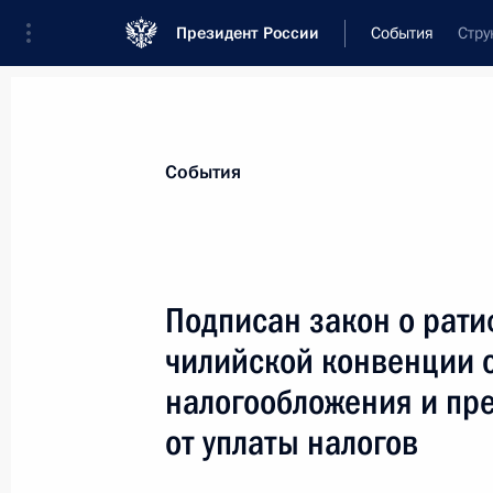
Президент России
События
Стру
Президент
Администрация
Государст
Новости
Стенограммы
Поездки
Те
События
Показа
Подписан закон о рат
чилийской конвенции 
Президент внёс в Госдуму законоп
в Уголовный кодекс
налогообложения и пр
7 марта 2012 года, 17:20
от уплаты налогов