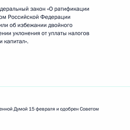
деральный закон «О ратификации
ился с женщинами,
5
5м
ом Российской Федерации
рад
или об избежании двойного
ь, Горки
нии уклонения от уплаты налогов
и капитал».
ермского края Олегом
1
ь, Горки
иморского и Краснодарского
тих регионов
венной Думой 15 февраля и одобрен Советом