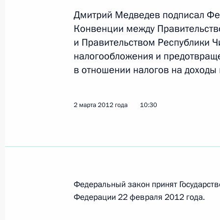
Дмитрий Медведев подписал Фе
В канун 8 Марта Президент встрет
Конвенции между Правительств
удостоенными государственных наг
и Правительством Республики Ч
7 марта 2012 года, 15:00
Московская област
налогообложения и предотвраще
в отношении налогов на доходы 
Рабочая встреча с губернатором П
Чиркуновым
2 марта 2012 года
10:30
7 марта 2012 года, 14:00
Московская област
Президент внесёт в парламенты Пр
краёв кандидатуры на посты глав э
Федеральный закон принят Государст
Федерации 22 февраля 2012 года.
7 марта 2012 года, 13:30