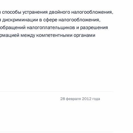
 способы устранения двойного налогообложения,
 Валентине Терешковой
я дискриминации в сфере налогообложения,
я обращений налогоплательщиков и разрешения
ормацией между компетентными органами
Гарсиа Маркесу
28 февраля 2012 года
и Брониславу Коморовскому