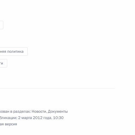
Косачевым
1
ь, Горки
Дени Сассу-Нгессо
няя политика
ги
речи с руководителями
х партий
ован в разделах:
Новости
,
Документы
бликации:
2 марта 2012 года, 10:30
ая версия