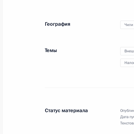
Рабочая встреча c Константином 
5 марта 2012 года, 15:00
Московская област
География
Чили
Соболезнования Президенту Конго 
Темы
Внеш
5 марта 2012 года, 14:30
Нало
Перечень поручений по итогам вст
незарегистрированных политически
5 марта 2012 года, 09:00
Статус материала
Опублик
Дата пу
Текстов
4 марта 2012 года, воскресенье