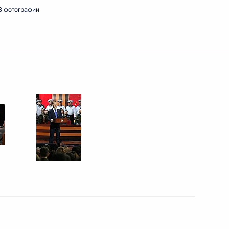
3 фотографии
к
о вопросам поддержки
3
12м
и Михаилом Игнатьевым
1
, принимаемых для помощи
 в Астрахани