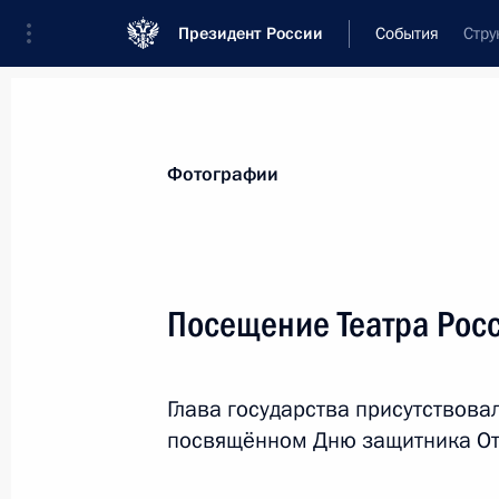
Президент России
События
Стру
Президент
Администрация
Государст
Новости
Стенограммы
Поездки
Те
Фотографии
Показа
Посещение Театра Рос
Президент принял отставку губерн
Дарькина
Глава государства присутствова
28 февраля 2012 года, 14:15
посвящённом Дню защитника От