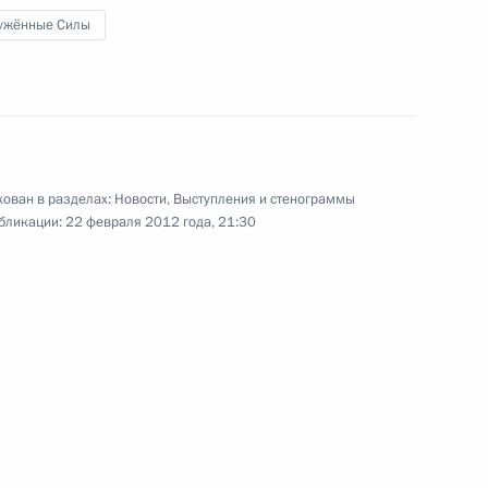
ужённые Силы
и №5
5
ого предприятия «ЭКРА»
ован в разделах:
Новости
,
Выступления и стенограммы
5
бликации:
22 февраля 2012 года, 21:30
е
 Хади по случаю избрания
публики