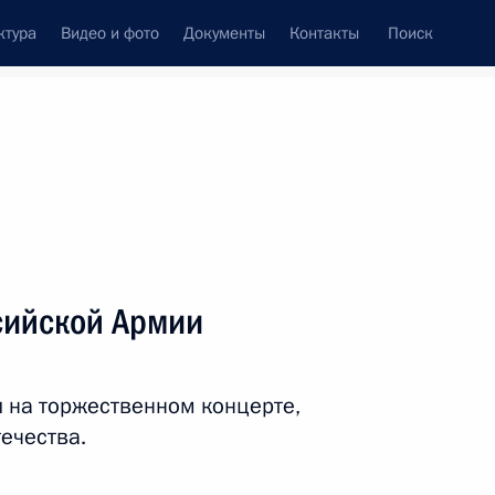
ктура
Видео и фото
Документы
Контакты
Поиск
венный Совет
Совет Безопасности
Комиссии и советы
леграммы
Сведения о Президенте
февраль, 2012
ть следующие материалы
сийской Армии
атора Приморья Сергея
л на торжественном концерте,
ечества.