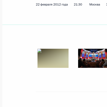
22 февраля 2012 года
21:30
Москва
27 февраля 2012 года, понедельни
Заседание президиума Госсовета п
талантливых детей и молодёжи
27 февраля 2012 года, 17:30
Чебоксары
Рабочая встреча с Главой Чуваши
27 февраля 2012 года, 16:15
Чебоксары
Президент информирован о мерах
пострадавшим при обрушении дома
27 февраля 2012 года, 15:45