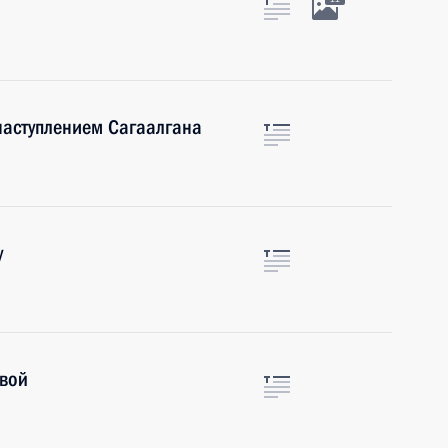
наступлением Сагаалгана
у
овой