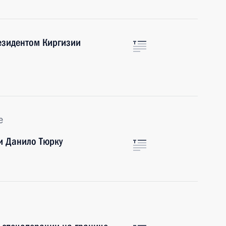
езидентом Киргизии
е
и Данило Тюрку