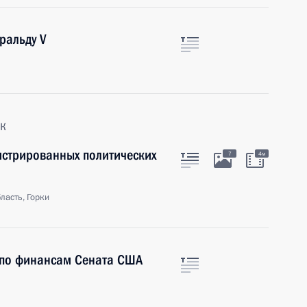
ральду V
к
истрированных политических
7
4м
ласть, Горки
а по финансам Сената США