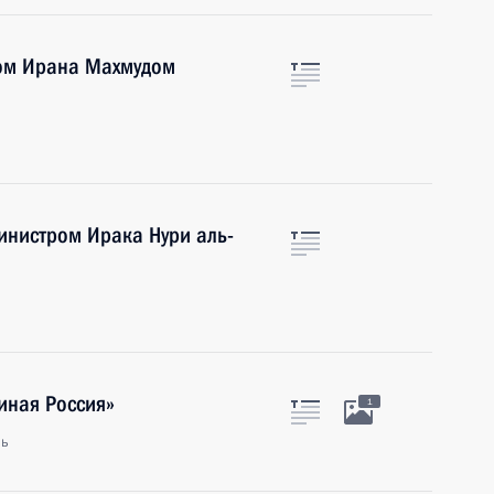
том Ирана Махмудом
инистром Ирака Нури аль-
иная Россия»
1
ль