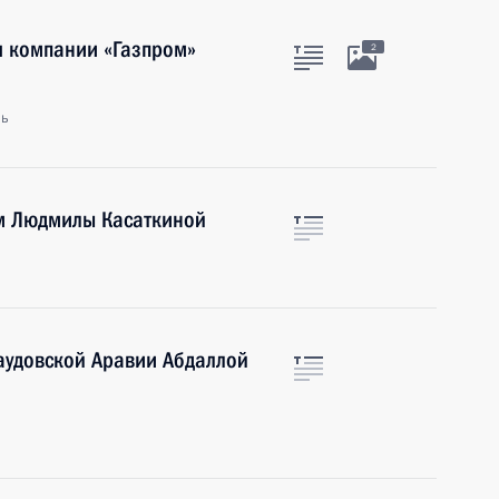
я компании «Газпром»
2
ль
м Людмилы Касаткиной
аудовской Аравии Абдаллой