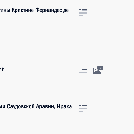
тины Кристине Фернандес де
ии
3
ми Саудовской Аравии, Ирака