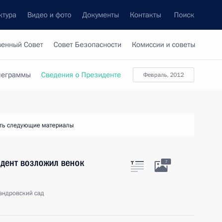
ктура
Видео и фото
Документы
Контакты
Поиск
венный Совет
Совет Безопасности
Комиссии и советы
леграммы
Сведения о Президенте
февраль, 2012
ть следующие материалы
дент возложил венок
7
андровский сад