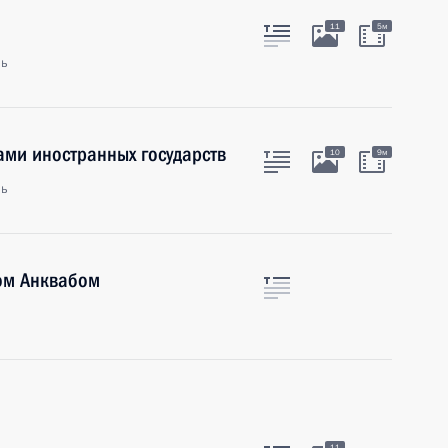
11
5м
ль
ами иностранных государств
10
9м
ль
ом Анквабом
11