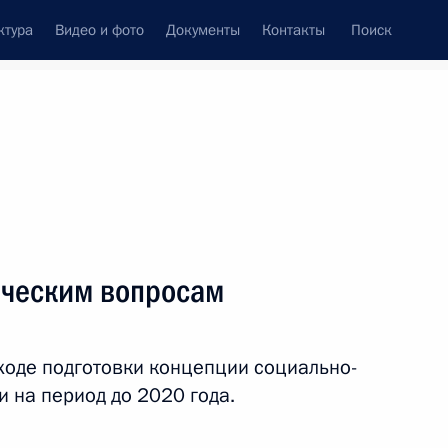
ктура
Видео и фото
Документы
Контакты
Поиск
венный Совет
Совет Безопасности
Комиссии и советы
леграммы
Сведения о Президенте
январь, 2012
ть следующие материалы
ическим вопросам
журналистики МГУ
9
4м
ходе подготовки концепции социально-
 на период до 2020 года.