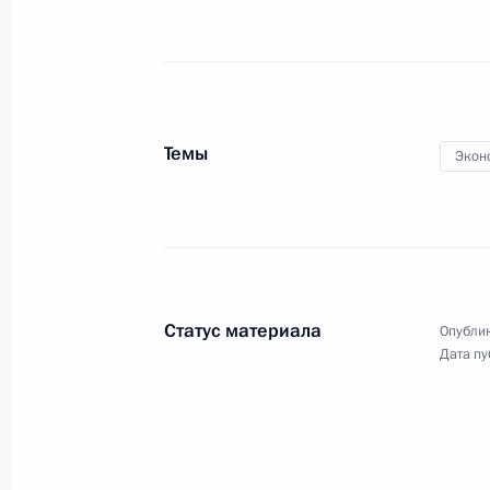
Указ об отзыве российского воинс
24 января 2012 года, 10:00
Темы
Экон
23 января 2012 года, понедельник
Неформальная встреча с Президент
Александром Лукашенко
23 января 2012 года, 22:00
Сочи, Красная 
Статус материала
Опублик
Дата пу
Соболезнования Президенту Нигер
23 января 2012 года, 20:00