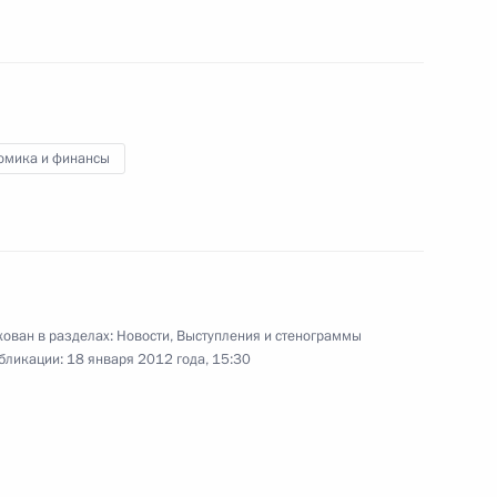
кого формирования из Судана
омика и финансы
ом Республики Беларусь
1
Поляна
ован в разделах:
Новости
,
Выступления и стенограммы
бликации:
18 января 2012 года, 15:30
ии Гудлаку Джонатану