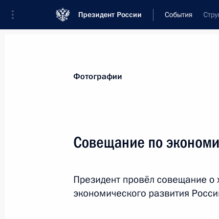
Президент России
События
Стру
Президент
Администрация
Государст
Новости
Стенограммы
Поездки
Те
Фотографии
Показа
Совещание по эконом
Встреча со студентами факультета 
Президент провёл совещание о 
25 января 2012 года, 15:30
Москва
экономического развития России