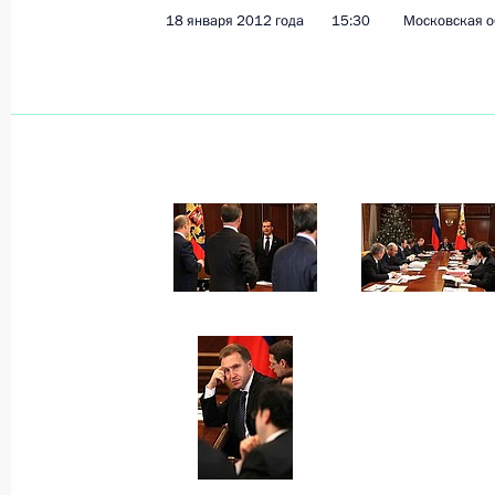
24 января 2012 года, вторник
18 января 2012 года
15:30
Московская о
Президент провёл заседание Коми
и технологическому развитию экон
24 января 2012 года, 17:30
Московская обла
На российско-абхазской границе п
пешеходный мост
24 января 2012 года, 12:30
Поздравление актрисе, народной 
Савельевой
24 января 2012 года, 11:45