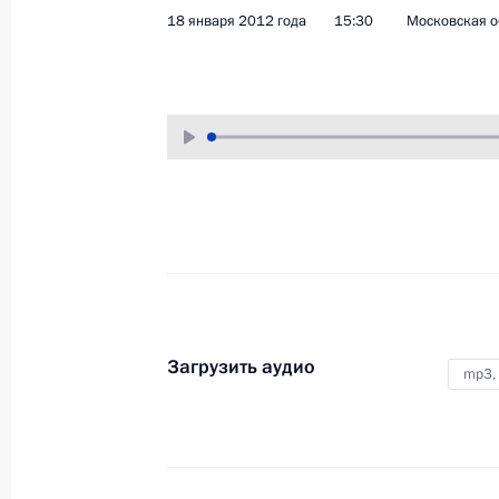
18 января 2012 года
15:30
Московская о
7 февраля 2012 года
Аудио, 9 мин.
Загрузить аудио
mp3,
Вручение государственных
наград сотрудникам органов
внутренних дел