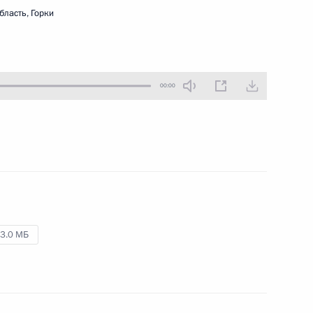
бласть, Горки
1 февраля 2012 года
Аудио, 4 мин.
00:00
3.0 МБ
Встреча с победителями
и призёрами Первых зимних
юношеских Олимпийских игр
2012 года