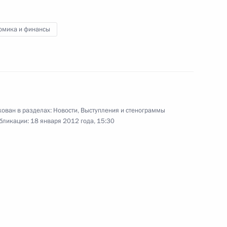
25 января 2012 года
Аудио, 8 мин.
омика и финансы
Дмитрий Медведев встретился
в Екатерининском зале Кремля
с победителями и призёрами
Первых зимних юношеских
Олимпийских игр 2012 года,
проходивших с 13 по 22 января
в австрийском Инсбруке.
ован в разделах:
Новости
,
Выступления и стенограммы
бликации:
18 января 2012 года, 15:30
Совещание
по экономическим вопросам