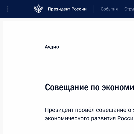
Президент России
События
Стру
Видеозаписи
Фотографии
Аудиозапи
Все материалы
Выступления
Совещан
Аудио
Показа
Совещание по эконом
Заседание коллегии
Президент провёл совещание о 
Федеральной службы
экономического развития России
безопасности