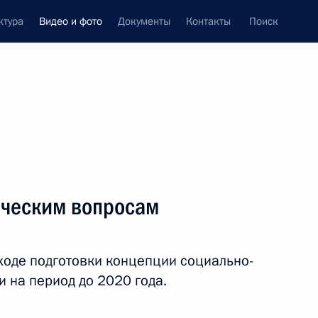
ктура
Видео и фото
Документы
Контакты
Поиск
си
ия, встречи
Встречи со СМИ
февраль, 2012
ть следующие материалы
ическим вопросам
Совещание по вопросам
ходе подготовки концепции социально-
развития судебной системы
 на период до 2020 года.