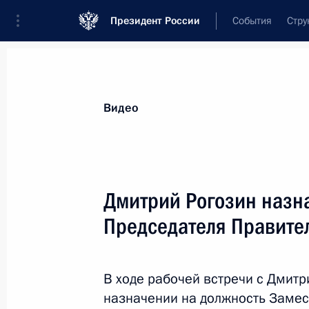
Президент России
События
Стру
Видеозаписи
Фотографии
Аудиозапи
Все материалы
Выступления
Совещан
Видео
Показа
Дмитрий Рогозин назн
Председателя Правите
Вручение знамени
Следственного комитета
В ходе рабочей встречи c Дмит
России
назначении на должность Замес