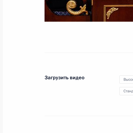
сообщества
13 января 2012 года
Видео, 6 мин.
Загрузить видео
Высо
Станд
Встреча с членами