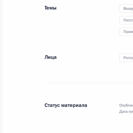
Правительства
Темы
Воор
Госс
Пром
27 декабря 2011 года
Видео, 7 мин.
Лица
Рого
Статус материала
Опублик
Дата пу