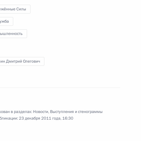
Заместителем Председателя
ужённые Силы
Правительства
лужба
ышленность
23 декабря 2011 года
Видео, 3 мин.
зин Дмитрий Олегович
ован в разделах:
Новости
,
Выступления и стенограммы
бликации:
23 декабря 2011 года, 16:30