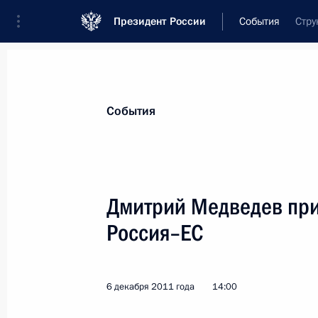
Президент России
События
Стру
Президент
Администрация
Государст
Новости
Стенограммы
Поездки
Те
События
Показа
Дмитрий Медведев при
Россия–ЕС
Дмитрий Медведев принял верител
послов
7 декабря 2011 года, 13:30
Москва, Кремль
6 декабря 2011 года
14:00