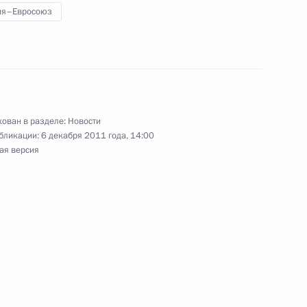
тральном депозитарии
ия–Евросоюз
ения
ентральном депозитарии»
ован в разделе:
Новости
бликации:
6 декабря 2011 года, 14:00
ая версия
мещении заказов на оказание
ипальных нужд