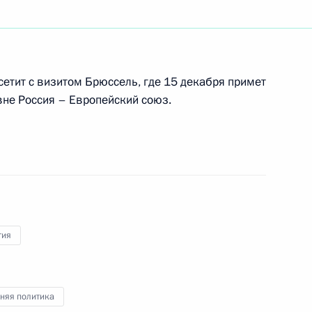
оснабжении и водоотведении
ения
тит с визитом Брюссель, где 15 декабря примет
вне Россия – Европейский союз.
и водоотведении
нения, направленные
дательства
гия
няя политика