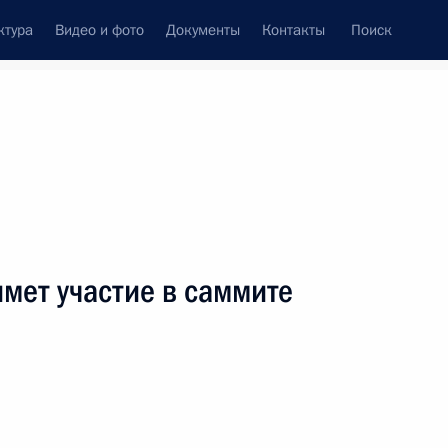
ктура
Видео и фото
Документы
Контакты
Поиск
венный Совет
Совет Безопасности
Комиссии и советы
леграммы
Сведения о Президенте
декабрь, 2011
ть следующие материалы
мет участие в саммите
ьные грамоты пятнадцати
16
9м