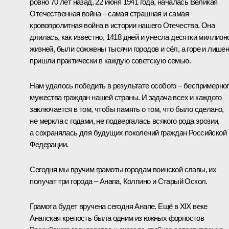
ровно 70 лет назад, 22 июня 1941 года, началась Великая
Отечественная война – самая страшная и самая
кровопролитная война в истории нашего Отечества. Она
длилась, как известно, 1418 дней и унесла десятки миллион
жизней, были сожжены тысячи городов и сёл, а горе и лише
пришли практически в каждую советскую семью.
Нам удалось победить в результате особого – беспримерно
мужества граждан нашей страны. И задача всех и каждого
заключается в том, чтобы память о том, что было сделано,
не меркла с годами, не подвергалась всякого рода эрозии,
а сохранялась для будущих поколений граждан Российской
Федерации.
Сегодня мы вручим грамоты городам воинской славы, их
получат три города – Анапа, Колпино и Старый Оскол.
Грамота будет вручена сегодня Анапе. Ещё в XIX веке
Анапская крепость была одним из южных форпостов