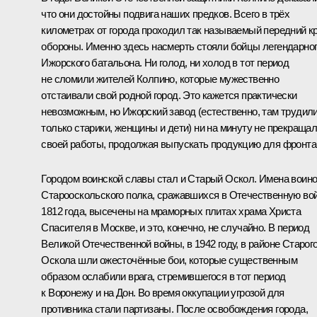
что они достойны подвига наших предков. Всего в трёх
километрах от города проходил так называемый передний к
обороны. Именно здесь насмерть стояли бойцы легендарно
Ижорского батальона. Ни голод, ни холод в тот период
не сломили жителей Колпино, которые мужественно
отстаивали свой родной город. Это кажется практически
невозможным, но Ижорский завод (естественно, там трудил
только старики, женщины и дети) ни на минуту не прекраща
своей работы, продолжая выпускать продукцию для фронта
Городом воинской славы стал и Старый Оскол. Имена воин
Старооскольского полка, сражавшихся в Отечественную во
1812 года, высечены на мраморных плитах храма Христа
Спасителя в Москве, и это, конечно, не случайно. В период
Великой Отечественной войны, в 1942 году, в районе Старог
Оскола шли ожесточённые бои, которые существенным
образом ослабили врага, стремившегося в тот период
к Воронежу и на Дон. Во время оккупации угрозой для
противника стали партизаны. После освобождения города,