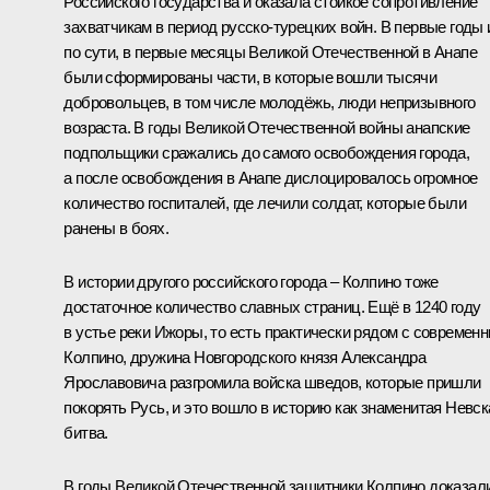
Российского государства и оказала стойкое сопротивление
захватчикам в период русско-турецких войн. В первые годы 
по сути, в первые месяцы Великой Отечественной в Анапе
были сформированы части, в которые вошли тысячи
добровольцев, в том числе молодёжь, люди непризывного
возраста. В годы Великой Отечественной войны анапские
подпольщики сражались до самого освобождения города,
а после освобождения в Анапе дислоцировалось огромное
количество госпиталей, где лечили солдат, которые были
ранены в боях.
В истории другого российского города – Колпино тоже
достаточное количество славных страниц. Ещё в 1240 году
в устье реки Ижоры, то есть практически рядом с современ
Колпино, дружина Новгородского князя Александра
Ярославовича разгромила войска шведов, которые пришли
покорять Русь, и это вошло в историю как знаменитая Невск
битва.
В годы Великой Отечественной защитники Колпино доказали