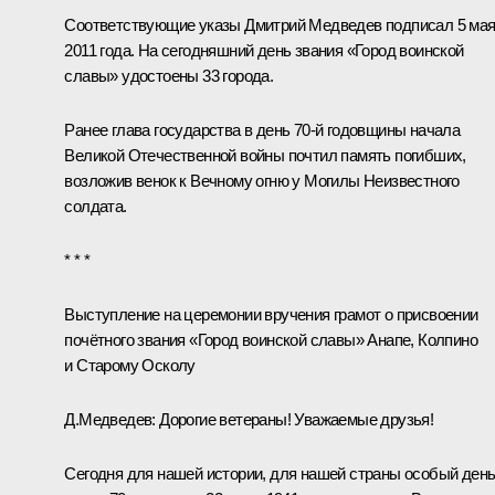
Соответствующие
указы
Дмитрий Медведев подписал 5 ма
2011 года. На сегодняшний день звания
«Город воинской
славы»
удостоены 33 города.
Ранее глава государства в день 70-й годовщины начала
Великой Отечественной войны почтил память погибших,
возложив венок
к Вечному огню у Могилы Неизвестного
солдата.
* * *
Выступление на церемонии вручения грамот о присвоении
почётного звания «Город воинской славы» Анапе, Колпино
и Старому Осколу
Д.Медведев:
Дорогие ветераны! Уважаемые друзья!
Сегодня для нашей истории, для нашей страны особый день