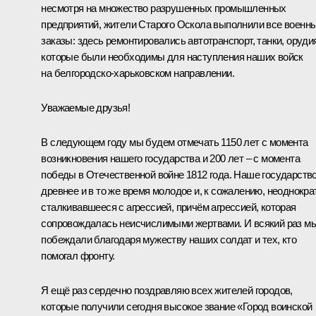
несмотря на множество разрушенных промышленных
предприятий, жители Старого Оскола выполнили все военн
заказы: здесь ремонтировались автотранспорт, танки, оруди
которые были необходимы для наступления наших войск
на белгородско-харьковском направлении.
Уважаемые друзья!
В следующем году мы будем отмечать 1150 лет с момента
возникновения нашего государства и 200 лет – с момента
победы в Отечественной войне 1812 года. Наше государств
древнее и в то же время молодое и, к сожалению, неоднокра
сталкивавшееся с агрессией, причём агрессией, которая
сопровождалась неисчислимыми жертвами. И всякий раз м
побеждали благодаря мужеству наших солдат и тех, кто
помогал фронту.
Я ещё раз сердечно поздравляю всех жителей городов,
которые получили сегодня высокое звание «Город воинской