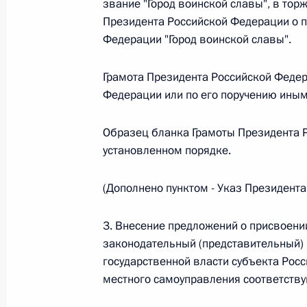
звание "Город воинской славы", в тор
Президента Российской Федерации о п
Федеральный закон от 26.07.2026
Федерации "Город воинской славы".
О внесении изменения в статью 6 Закона
Грамота Президента Российской Феде
26 июля 2026 года
Федерации или по его поручению ины
Образец бланка Грамоты Президента 
Федеральный закон от 26.07.2026
установленном порядке.
О внесении изменений в статью 9.21 Код
правонарушениях
(Дополнено пунктом - Указ Президент
26 июля 2026 года
3. Внесение предложений о присвоении
законодательный (представительный)
государственной власти субъекта Рос
Федеральный закон от 26.07.2026
местного самоуправления соответств
О ратификации Соглашения между Правит
Республики Беларусь о сотрудничестве в 