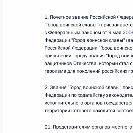
Министров Киргизской Республики о прав
по вопросам внутренних дел и миграции 
1. Почетное звание Российской Федера
26 июля 2026 года
"Город воинской славы") присваивает
с Федеральным законом от 9 мая 2006
Федерации "Город воинской славы" (д
Федеральный закон от 26.07.2026
Российской Федерации "Город воинской
присвоении городу звания "Город вои
О внесении изменений в Кодекс внутренн
Федерального закона «Об обеспечении ед
защитников Отечества, который стал 
героизма для поколений российских г
26 июля 2026 года
2. Звание "Город воинской славы" пр
Федерации по ходатайству законодате
Федеральный закон от 26.07.2026
исполнительного органов государстве
О внесении изменений в Кодекс Российс
территории которого находится соотве
26 июля 2026 года
21. Представителям органов местного