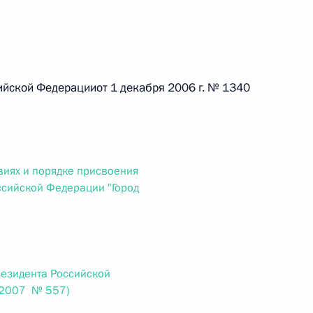
 г. № 264-ФЗ
ерального закона «Об актах гражданского состояния»
сти 13 статьи 3 Федерального закона «О внесении
х гражданского состояния“
ской Федерацииот 1 декабря 2006 г. № 1340
 г. № 270-ФЗ
иях и порядке присвоения
ссийской Федерации "Город
ального закона «Об автономных учреждениях»
резидента Российской
 г. № 244-ФЗ
.2007 № 557)
ельством Российской Федерации и Кабинетом