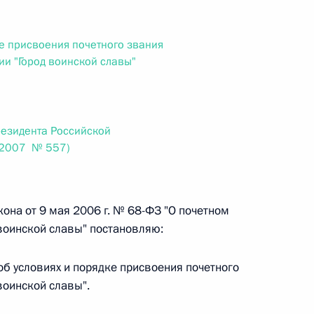
ального закона «О персональных данных» и отдельные
ации
ке присвоения почетного звания
и "Город воинской славы"
 г. № 256-ФЗ
резидента Российской
кон «О присяжных заседателях федеральных судов общей
.2007 № 557)
она от 9 мая 2006 г. № 68-ФЗ "О почетном
воинской славы" постановляю:
 г. № 263-ФЗ
ального закона «О государственной регистрации
об условиях и порядке присвоения почетного
воинской славы".