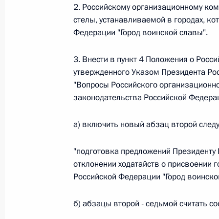
2. Российскому организационному ком
стелы, устанавливаемой в городах, к
Федеральный закон от 26.07.2026
Федерации "Город воинской славы".
О внесении изменений в статьи 85 и 102 
3. Внести в пункт 4 Положения о Росс
кодекса Российской Федерации
утвержденного Указом Президента Рос
26 июля 2026 года
"Вопросы Российского организационно
законодательства Российской Федерац
Федеральный закон от 26.07.2026
а) включить новый абзац второй след
О внесении изменений в Трудовой кодекс
"подготовка предложений Президенту 
26 июля 2026 года
отклонении ходатайств о присвоении 
Российской Федерации "Город воинской
Федеральный закон от 26.07.2026
б) абзацы второй - седьмой считать с
О внесении изменений в Федеральный за