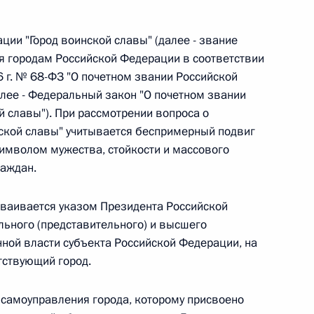
овом статусе представительств компетентных органов
в Российской Федерации и Киргизской Республике
ции "Город воинской славы" (далее - звание
ся городам Российской Федерации в соответствии
 г. № 68-ФЗ "О почетном звании Российской
алее - Федеральный закон "О почетном звании
 г. № 252-ФЗ
 славы"). При рассмотрении вопроса о
нской славы" учитывается беспримерный подвиг
его водного транспорта Российской Федерации и статью 1
инства измерений»
символом мужества, стойкости и массового
раждан.
исваивается указом Президента Российской
льного (представительного) и высшего
 г. № 250-ФЗ
нной власти субъекта Российской Федерации, на
кой Федерации об административных правонарушениях
тствующий город.
 самоуправления города, которому присвоено