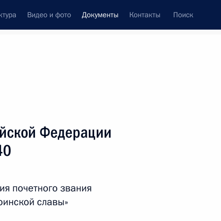
ктура
Видео и фото
Документы
Контакты
Поиск
 документов
Справка
Конституция России
ийской Федерации
40
ия почетного звания
оинской славы»
дата принятия