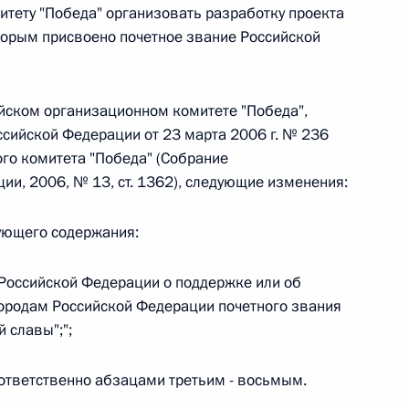
итету "Победа" организовать разработку проекта
оторым присвоено почетное звание Российской
 г. № 242-ФЗ
части первой и статью 227–1 части второй Налогового
ийском организационном комитете "Победа",
сийской Федерации от 23 марта 2006 г. № 236
го комитета "Победа" (Собрание
ии, 2006, № 13, ст. 1362), следующие изменения:
 г. № 246-ФЗ
ующего содержания:
 Российской Федерации
Российской Федерации о поддержке или об
городам Российской Федерации почетного звания
 славы";";
 г. № 268-ФЗ
оответственно абзацами третьим - восьмым.
кон «О пробации в Российской Федерации»