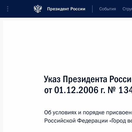
Президент России
События
Стру
Новости
Поручения Президента
Банк
Название документа или его номер
Указ Президента Росс
Текст в документе
от 01.12.2006 г. № 13
Вид документа
Об условиях и порядке присвоен
Все
Российской Федерации «Город в
Дата вступления в силу...
или 