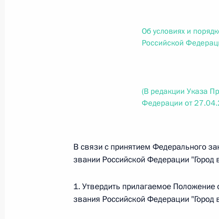
О внесении изменений в статью 12 Федер
законодательные акты Российской Федер
26 июля 2026 года
Об условиях и поряд
Российской Федераци
Федеральный закон от 26.07.2026
(В редакции Указа П
О внесении изменений в Федеральный за
юрисдикции в Российской Федерации»
Федерации от 27.04
26 июля 2026 года
В связи с принятием Федерального зак
звании Российской Федерации "Город 
Федеральный закон от 26.07.2026
О внесении изменений в статью 12 Федер
1. Утвердить прилагаемое Положение 
недвижимости»
звания Российской Федерации "Город 
26 июля 2026 года