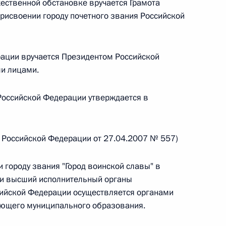
жественной обстановке вручается Грамота
рисвоении городу почетного звания Российской
 г. № 266-ФЗ
 Российской Федерации «О защите прав потребителей»
рации вручается Президентом Российской
ми лицами.
Российской Федерации утверждается в
 г. № 247-ФЗ
екса Российской Федерации об административных
а Российской Федерации от 27.04.2007 № 557)
 городу звания "Город воинской славы" в
 и высший исполнительный органы
сийской Федерации осуществляется органами
 г. № 245-ФЗ
ующего муниципального образования.
ельством Российской Федерации и Правительством
сфере деятельности с драгоценными металлами,