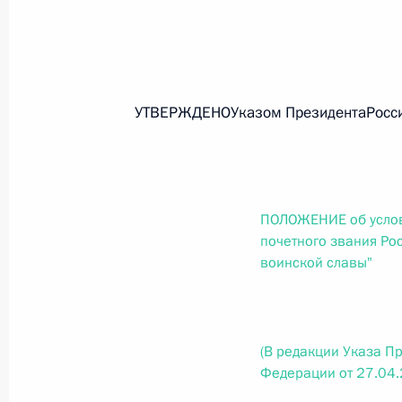
Федеральный закон от 26.07.2026
О внесении изменений в статью 13–2 Фед
и признании утратившим силу пункта 1 ча
изменений в Федеральный закон „Об акта
УТВЕРЖДЕНОУказом ПрезидентаРоссий
26 июля 2026 года
Федеральный закон от 26.07.2026
ПОЛОЖЕНИЕ об услов
почетного звания Ро
О внесении изменения в статью 10 Федер
воинской славы"
26 июля 2026 года
(В редакции Указа П
Федеральный закон от 26.07.2026
Федерации от 27.04
О ратификации Соглашения между Правит