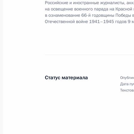
Российские и иностранные журналисты, ак
на освещение военного парада на Красной
Поздравление личному составу и в
в ознаменование 66-й годовщины Победы 
полка
Отечественной войне 1941–1945 годов 9 
7 мая 2011 года, 09:00
6 мая 2011 года, пятница
Совещание с постоянными членами
Статус материала
Опублик
6 мая 2011 года, 17:00
Московская область,
Дата пу
Текстов
Утверждено новое Положение о Сов
6 мая 2011 года, 16:30