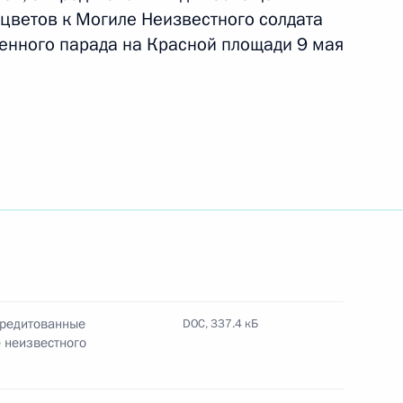
цветов к Могиле Неизвестного солдата
оенного парада на Красной площади 9 мая
глашения между Россией
сти использования атомной
аристу Владимиру Бортко
кредитованные
DOC,
337.4 кБ
Д
 неизвестного