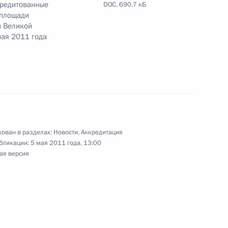
кредитованные
DOC,
690.7 кБ
 площади
етеранам Президентского
в Великой
мая 2011 года
 Совета Безопасности
1
ован в разделах:
Новости
,
Аккредитация
 Горки
бликации:
5 мая 2011 года, 13:00
ая версия
ете Безопасности России