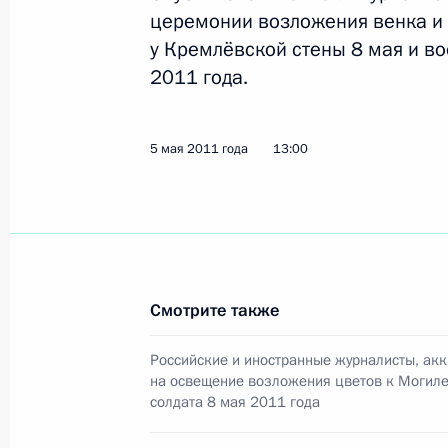
церемонии возложения венка и 
у Кремлёвской стены 8 мая и в
Подписан закон о ратификации Со
2011 года.
и Турцией о сотрудничестве в обла
энергии в мирных целях
5 мая 2011 года
7 мая 2011 года, 10:20
13:00
Поздравление кинорежиссёру, сцен
7 мая 2011 года, 10:00
Смотрите также
Российские и иностранные журналисты, ак
Кадровые изменения в системе МВ
на освещение возложения цветов к Могиле
солдата 8 мая 2011 года
7 мая 2011 года, 09:15