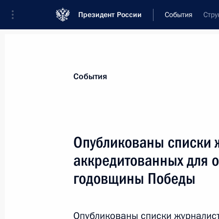
Президент России
События
Стру
Президент
Администрация
Государст
Новости
Стенограммы
Поездки
Те
События
Показа
Опубликованы списки 
аккредитованных для 
Подписан закон о ратификации Тре
изменений в Договор о дружбе и со
годовщины Победы
Восточной Азии
7 мая 2011 года, 10:30
Опубликованы списки журналист