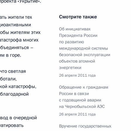
роекта «Укрытие».
копоставленных сотрудников
Смотрите также
ать жители тех
адиоактивными
Об инициативах
тобы жителям этих
Президента России
катастрофа многих
по развитию
объединяться –
международной системы
м в горе.
безопасной эксплуатации
объектов атомной
энергетики
18
 что светлая
26 апреля 2011 года
асть, Лыткарино
аботали,
кой катастрофы,
Обращение к гражданам
в благодарной
России в связи
с годовщиной аварии
го положения рабочих
5
6м
на Чернобыльской АЭС
26 апреля 2011 года
овод в очередной
асть, Лыткарино
уатировать
Вручение государственных