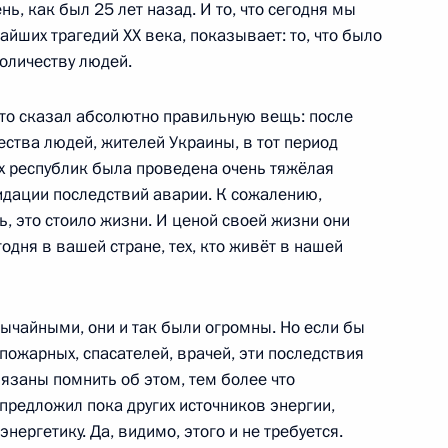
нь, как был 25 лет назад. И то, что сегодня мы
йших трагедий ХХ века, показывает: то, что было
и по развитию международной
оличеству людей.
объектов атомной энергетики
что сказал абсолютно правильную вещь: после
ства людей, жителей Украины, в тот период
х республик была проведена очень тяжёлая
идации последствий аварии. К сожалению,
ле
7
8м
ь, это стоило жизни. И ценой своей жизни они
годня в вашей стране, тех, кто живёт в нашей
ычайными, они и так были огромны. Но если бы
дящие сотрудники органов
 пожарных, спасателей, врачей, эти последствия
язаны помнить об этом, тем более что
 предложил пока других источников энергии,
ергетику. Да, видимо, этого и не требуется.