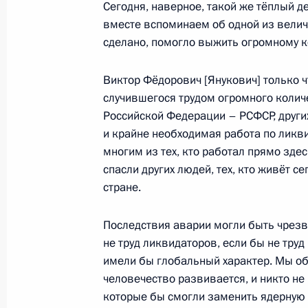
Сегодня, наверное, такой же тёплый де
вместе вспоминаем об одной из велича
Об инициативах Президента Росси
сделано, помогло выжить огромному к
системы безопасной эксплуатации 
Виктор Фёдорович [Янукович] только 
26 апреля 2011 года, 17:00
случившегося трудом огромного количе
Российской Федерации – РСФСР, други
и крайне необходимая работа по ликв
Памятные мероприятия в Чернобы
многим из тех, кто работал прямо здес
спасли других людей, тех, кто живёт се
26 апреля 2011 года, 13:30
Чернобыль
стране.
Последствия аварии могли быть чрезв
Освобождены от должности руково
не труд ликвидаторов, если бы не труд
внутренних дел ряда регионов
имели бы глобальный характер. Мы об
26 апреля 2011 года, 10:00
человечество развивается, и никто не
которые бы смогли заменить ядерную эн