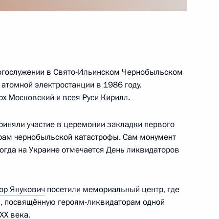
ой Владимира Крайнева
богослужении в Свято-Ильинском Чернобыльском
 атомной электростанции в 1986 году.
х Московский и всея Руси Кирилл.
ет-сообщества
:
16
риняли участие в церемонии закладки первого
рам чернобыльской катастрофы. Сам монумент
когда на Украине отмечается День ликвидаторов
ца Уэльского Уильяма
ор Янукович
посетили мемориальный центр, где
, посвящённую героям-ликвидаторам одной
XX века.