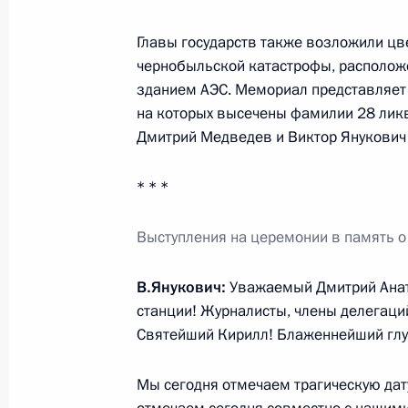
Главы государств также возложили цв
В Кремле вручены государственные
чернобыльской катастрофы, располож
Федерации
зданием АЭС. Мемориал представляет 
29 апреля 2011 года, 14:30
Москва, Кремль
на которых высечены фамилии 28 ликв
Дмитрий Медведев и Виктор Янукович 
Соболезнования Президенту США
* * *
29 апреля 2011 года, 12:20
Выступления на церемонии в память 
В.Янукович:
Уважаемый Дмитрий Анат
Освобождён от должности первый 
станции! Журналисты, члены делегаци
обороны
Святейший Кирилл! Блаженнейший гл
29 апреля 2011 года, 09:50
Мы сегодня отмечаем трагическую дат