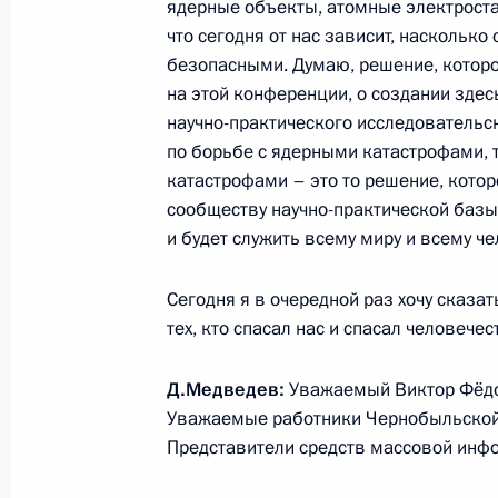
ядерные объекты, атомные электроста
что сегодня от нас зависит, насколько 
безопасными. Думаю, решение, котор
Дмитрий Медведев встретился со с
на этой конференции, о создании здес
училищ
научно-практического исследовательс
27 апреля 2011 года, 16:30
Московская обл
по борьбе с ядерными катастрофами,
катастрофами – это то решение, кото
сообществу научно-практической базы
Совещание по вопросу профилакти
и будет служить всему миру и всему че
27 апреля 2011 года, 14:00
Московская обла
Сегодня я в очередной раз хочу сказа
тех, кто спасал нас и спасал человече
26 апреля 2011 года, вторник
Д.Медведев:
Уважаемый Виктор Фёдо
Уважаемые работники Чернобыльской 
Встреча с Президентом Украины В
Представители средств массовой инф
26 апреля 2011 года, 17:30
Киев