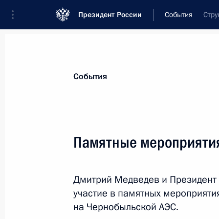
Президент России
События
Стру
Президент
Администрация
Государст
Новости
Стенограммы
Поездки
Те
События
Показа
Памятные мероприяти
1 мая 2011 года, воскресенье
Дмитрий Медведев и Президент
О выделении средств из резервног
участие в памятных мероприяти
1 мая 2011 года, 11:00
на Чернобыльской АЭС.