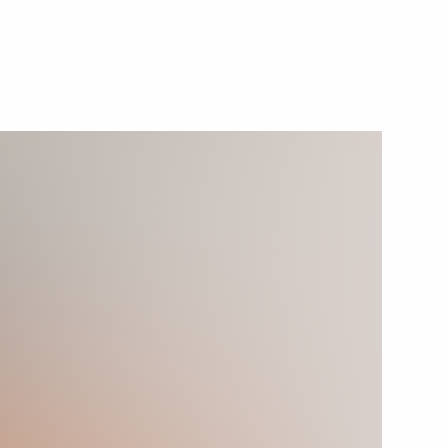
ранспортных средств
роект, направленный
экстремизму
удников МВД России