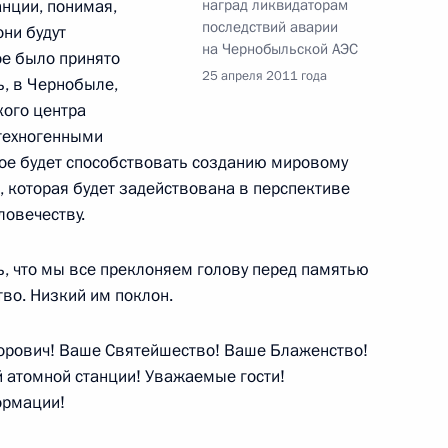
нции, понимая,
наград ликвидаторам
последствий аварии
они будут
на Чернобыльской АЭС
ое было принято
тудентами подмосковных
6
25 апреля 2011 года
ь, в Чернобыле,
кого центра
асть, Лыткарино
 техногенными
рое будет способствовать созданию мировому
, которая будет задействована в перспективе
ки природных пожаров
ловечеству.
1
17м
сть, Горки
ть, что мы все преклоняем голову перед памятью
ство. Низкий им поклон.
рович! Ваше Святейшество! Ваше Блаженство!
атомной станции! Уважаемые гости!
иктором Януковичем
1
ормации!