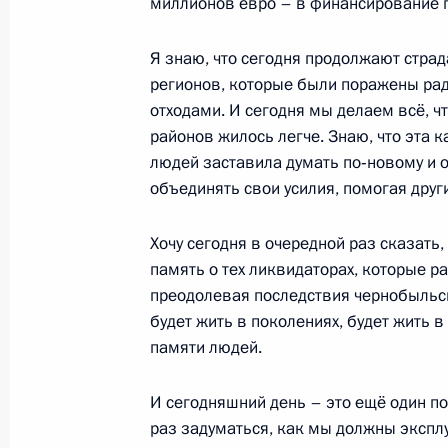
миллионов евро – в финансирование п
Освобождён от должности ряд высо
Я знаю, что сегодня продолжают страд
МВД России
регионов, которые были поражены р
28 апреля 2011 года, 13:15
отходами. И сегодня мы делаем всё, ч
районов жилось легче. Знаю, что эта 
людей заставила думать по‑новому и 
27 апреля 2011 года, среда
объединять свои усилия, помогая други
Поездка в Лыткарино
Хочу сегодня в очередной раз сказать,
27 апреля 2011 года, 19:00
Московская обл
память о тех ликвидаторах, которые р
преодолевая последствия чернобыльс
будет жить в поколениях, будет жить 
памяти людей.
Совещание по вопросам социально
и развития профтехобразования
И сегодняшний день – это ещё один п
27 апреля 2011 года, 17:00
Московская обл
раз задуматься, как мы должны экспл