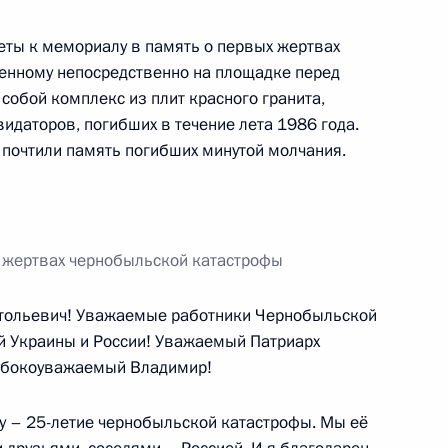
еты к мемориалу в память о первых жертвах
 награды Российской
6
9м
енному непосредственно на площадке перед
собой комплекс из плит красного гранита,
идаторов, погибших в течение лета 1986 года.
почтили память погибших минутой молчания.
о жертвах чернобыльской катастрофы
ольевич! Уважаемые работники Чернобыльской
заместитель Министра
й Украины и России! Уважаемый Патриарх
убокоуважаемый Владимир!
у – 25-летие чернобыльской катастрофы. Мы её