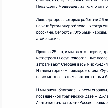
отмечаем сегодня совместно с нашими
Президенту Медведеву за то, что он пр
28 апреля 2011 года, четверг
Перечень поручений по итогам зас
Ликвидаторов, которые работали 25 л
на четвёртом энергоблоке, их тогда е
28 апреля 2011 года, 16:00
россияне, белорусы. Это были народы
этой аварии.
В Госдуму внесён законопроект по
Прошло 25 лет, и мы за этот период в
госуправления в области противод
катастрофы несут колоссальные послед
затрагивают. Сегодня весь мир убедил
28 апреля 2011 года, 15:30
И таким горьким примером стала «Фуку
невозможно с такими катастрофами бо
Встреча с активом «Единой России
И мы очень благодарны всем странам,
28 апреля 2011 года, 13:30
Московская обла
посвящённой трагической дате – 25-
Анатольевич, за то, что Россия приня