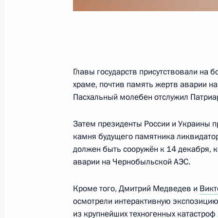
29 апреля 2011 года, пятница
Соболезнования в связи с кончин
29 апреля 2011 года, 19:30
Главы государств присутствовали на 
храме, почтив память жертв аварии на
Пасхальный молебен отслужил Патриар
Встреча с представителями интерн
Затем президенты России и Украины п
29 апреля 2011 года, 17:45
Москва
камня будущего памятника ликвидато
должен быть сооружён к 14 декабря, 
аварии на Чернобыльской АЭС.
Дмитрий Медведев поздравил прин
с бракосочетанием
Кроме того, Дмитрий Медведев и
Викт
29 апреля 2011 года, 15:30
осмотрели интерактивную экспозицию
из крупнейших техногенных катастроф 