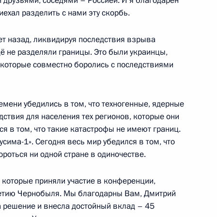
 друзьями, соседями – Россией. И я благодарен
иехал разделить с нами эту скорбь.
едания президиума Госсовета
ет назад, ликвидируя последствия взрыва
щё не разделяли границы. Это были украинцы,
, которые совместно боролись с последствиями
 совершенствованию
ремени убедились в том, что техногенные, ядерные
ействия коррупции
ствия для населения тех регионов, которые они
ся в том, что такие катастрофы не имеют границ.
сима-1». Сегодня весь мир убедился в том, что
роться ни одной стране в одиночестве.
»
12
9м
 которые приняли участие в конференции,
сть, Горки
летию Чернобыля. Мы благодарны Вам, Дмитрий
ла решение и внесла достойный вклад – 45