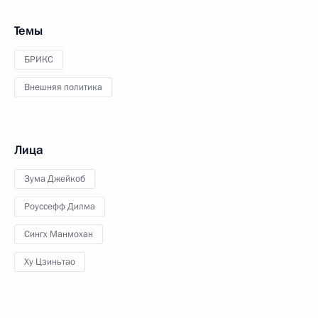
Темы
БРИКС
Внешняя политика
Лица
Зума Джейкоб
Роуссефф Дилма
Сингх Манмохан
Ху Цзиньтао