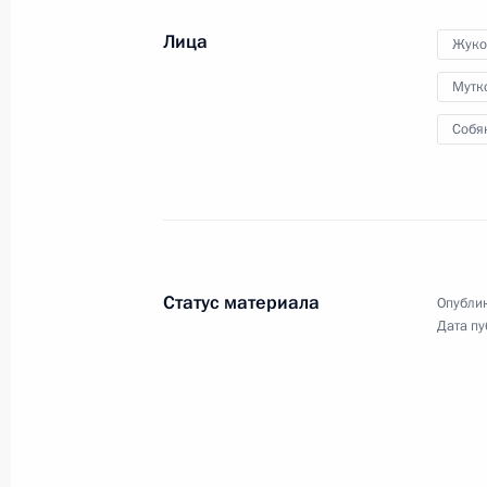
Лица
31 марта 2011 года
12 фото
Жуко
Мутк
Собя
Статус материала
Опублик
Дата пу
Поездка в Магнитогорск