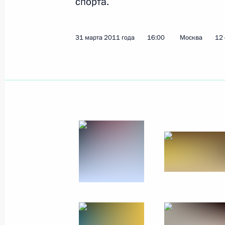
спорта.
15 апреля 2011 года
10 фото
31 марта 2011 года
16:00
Москва
12
Встреча с операторами
и получателями финансовых
средств, выделяемых
на реализацию социальных
проектов