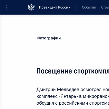
Президент России
События
Стру
Видеозаписи
Фотографии
Аудиозапи
Все материалы
Поездки
Совещания, 
Фотографии
Показа
Посещение спорткомпл
Дмитрий Медведев принял
Дмитрий Медведев осмотрел н
участие в Азиатском форуме
комплекс «Янтарь» в микрорайон
Боао
обсудил с российскими спортсм