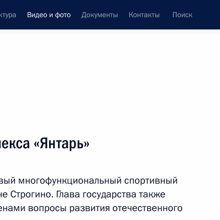
ктура
Видео и фото
Документы
Контакты
Поиск
си
встречи
Церемонии
апрель, 2011
ть следующие материалы
екса «Янтарь»
Поездка в Смоленскую
овый многофункциональный спортивный
область
е Строгино. Глава государства также
енами вопросы развития отечественного