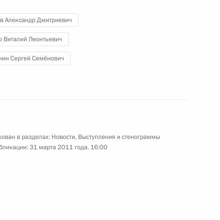
30 марта 2011 года
10 фото
в Александр Дмитриевич
о Виталий Леонтьевич
нин Сергей Семёнович
ован в разделах:
Новости
,
Выступления и стенограммы
бликации:
31 марта 2011 года, 16:00
Президент вручил
государственные награды
военнослужащим внутренних