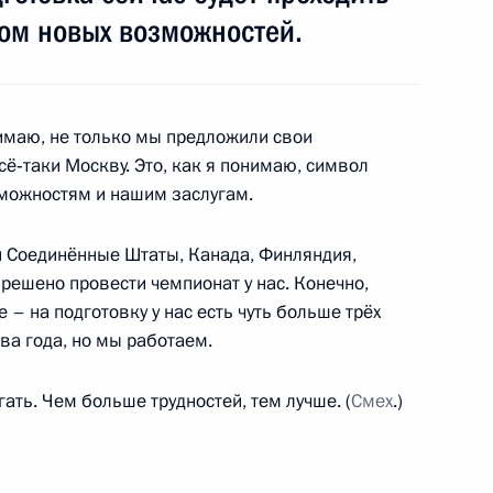
том новых возможностей.
ителем директора ФСБ
1
ть, Горки
нимаю, не только мы предложили свои
ё‑таки Москву. Это, как я понимаю, символ
можностям и нашим заслугам.
ть предыдущие материалы
 Соединённые Штаты, Канада, Финляндия,
 решено провести чемпионат у нас. Конечно,
– на подготовку у нас есть чуть больше трёх
два года, но мы работаем.
енно-Морского Флота
гать. Чем больше трудностей, тем лучше. (
Смех
.)