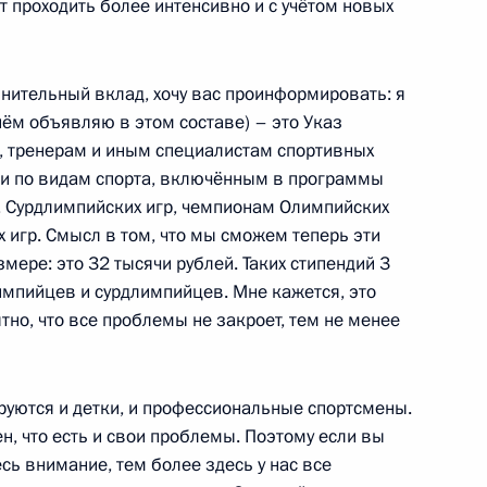
т проходить более интенсивно и с учётом новых
Сергеем Собяниным
1
ть, Горки
лнительный вклад, хочу вас проинформировать: я
нём объявляю в этом составе) – это Указ
, тренерам и иным специалистам спортивных
зидента для спортсменов,
и по видам спорта, включённым в программы
ых сборных России
, Сурдлимпийских игр, чемпионам Олимпийских
 игр. Смысл в том, что мы сможем теперь эти
ере: это 32 тысячи рублей. Таких стипендий 3
лимпийцев и сурдлимпийцев. Мне кажется, это
тно, что все проблемы не закроет, тем не менее
ь»
12
ируются и детки, и профессиональные спортсмены.
н, что есть и свои проблемы. Поэтому если вы
есь внимание, тем более здесь у нас все