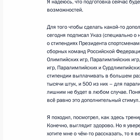
Я надеюсь, что подготовка сейчас буде
Рабочая встреча с мэром Москвы 
возможностей.
31 марта 2011 года, 17:00
Московская облас
Для того чтобы сделать какой‑то допо
сегодня подписал Указ (специально о 
о стипендиях Президента спортсменам
Указ об учреждении стипендии Пре
сборных команд Российской Федераци
тренеров и специалистов спортивн
Олимпийских игр, Паралимпийских игр
31 марта 2011 года, 16:30
игр, Паралимпийских и Сурдлимпийских
стипендии выплачивать в большем разм
тысячи штук, и 500 из них – для пара
лишним не будет в любом случае. Поня
Посещение спорткомплекса «Янтар
всё равно это дополнительный стимул.
31 марта 2011 года, 16:00
Москва
Я походил, посмотрел, как здесь трен
Конечно, выглядит здорово. Но я увере
30 марта 2011 года, среда
хотите мне о чём‑то рассказать, то я в