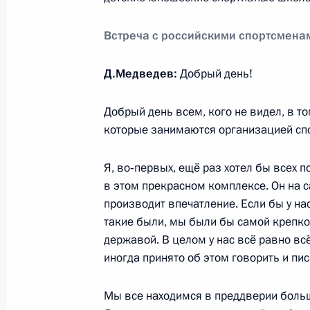
Президент внёс в Госдуму проект 
в Кодекс об административных пр
Встреча с российскими спортсмена
1 апреля 2011 года, 09:00
Д.Медведев:
Добрый день!
Добрый день всем, кого не видел, в т
31 марта 2011 года, четверг
которые занимаются организацией спо
Указ о весеннем призыве в Воору
Я, во‑первых, ещё раз хотел бы всех 
31 марта 2011 года, 19:00
в этом прекрасном комплексе. Он на 
производит впечатление. Если бы у нас
такие были, мы были бы самой крепко
Рабочая встреча с Юрием Чайкой 
державой. В целом у нас всё равно всё
иногда принято об этом говорить и пис
31 марта 2011 года, 17:30
Московская облас
Мы все находимся в преддверии больш