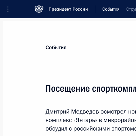
Президент России
События
Стру
Президент
Администрация
Государст
Новости
Стенограммы
Поездки
Те
События
Показа
Посещение спорткомпл
Послание Президенту Республики Б
Лукашенко по случаю Дня единения
Дмитрий Медведев осмотрел н
2 апреля 2011 года, 09:00
комплекс «Янтарь» в микрорайон
обсудил с российскими спортсм