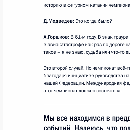
руководящих сотрудников органов 
историю в фигурном катании чемпиона
30 марта 2011 года, 09:10
Д.Медведев:
Это когда было?
Указ о назначении министров внут
А.Горшков:
В 61-м году. В знак траур
в авиакатастрофе как раз по дороге на
Черкесии и Кабардино-Балкарии
такое – я не знаю, судьба или что‑то 
30 марта 2011 года, 09:00
Это второй случай. Но чемпионат всё‑
благодаря инициативе руководства на
29 марта 2011 года, вторник
нашей Федерации. Международная феде
этот чемпионат должен состояться.
Встреча с председателем Внешэк
Дмитриевым
29 марта 2011 года, 17:15
Московская облас
Мы все находимся в пред
событий. Надеюсь, что под