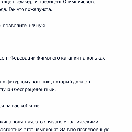
и вице-премьер, и президент Олимпийского
м Людмилы Гурченко
да. Так что пожалуйста.
 позволите, начну я.
ции и технологическому
4
36м
дент Федерации фигурного катания на коньках
а по фигурному катанию, который должен
10
Случай беспрецедентный.
я на нас событие.
ичина понятная, это связано с трагическими
чения на должности
остояться этот чемпионат. За всю послевоенную