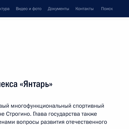
ктура
Видео и фото
Документы
Контакты
Поиск
венный Совет
Совет Безопасности
Комиссии и советы
леграммы
Сведения о Президенте
апрель, 2011
ть следующие материалы
екса «Янтарь»
еларусь Александру
 народов России и Беларуси
овый многофункциональный спортивный
е Строгино. Глава государства также
енами вопросы развития отечественного