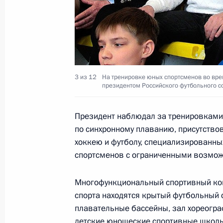
Заседание Совета Безопасности «О
в области авиационной деятельнос
1 апреля 2011 года, 14:30
Московская облас
3 из 12
На тренировке юных спортсменов во вре
президентом Российского футбольного 
Президент произвёл ряд назначени
сотрудников органов внутренних де
Президент наблюдал за тренировками
1 апреля 2011 года, 14:00
по синхронному плаванию, присутствов
хоккею и футболу, специализированны
спортсменов с ограниченными возмож
Президент произвёл кадровые изме
Многофункциональный спортивный комп
1 апреля 2011 года, 09:10
спорта находятся крытый футбольный с
плавательные бассейны, зал хореогра
детские юношеские спортивные школы