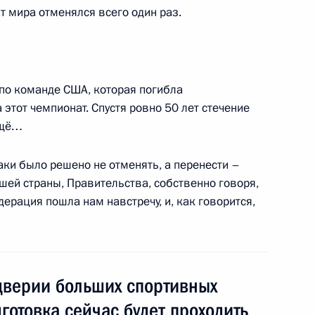
внутренних дел
т мира отменялся всего один раз.
ренних дел по Карачаево-
а по команде США, которая погибла
 этот чемпионат. Спустя ровно 50 лет стечение
ещё…
таки было решено не отменять, а перенести –
шей страны, Правительства, собственно говоря,
рация пошла нам навстречу, и, как говорится,
ономбанка Владимиром
1
ть, Горки
дверии больших спортивных
готовка сейчас будет проходить