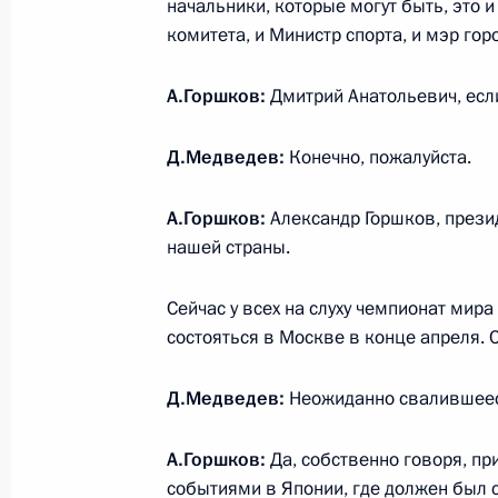
начальники, которые могут быть, это 
Соболезнования родным и близки
комитета, и Министр спорта, и мэр горо
30 марта 2011 года, 20:30
А.Горшков:
Дмитрий Анатольевич, если
Д.Медведев:
Конечно, пожалуйста.
Заседание Комиссии по модерниза
развитию экономики России
А.Горшков:
Александр Горшков, прези
30 марта 2011 года, 17:00
Магнитогорск
нашей страны.
Сейчас у всех на слуху чемпионат мир
Поездка в Магнитогорск
состояться в Москве в конце апреля. 
30 марта 2011 года, 16:30
Магнитогорск
Д.Медведев:
Неожиданно свалившеес
А.Горшков:
Да, собственно говоря, пр
Дмитрий Медведев произвёл назна
событиями в Японии, где должен был с