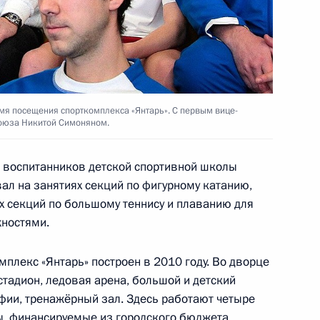
 государственной политике
4
11м
ти»
ть, Горки
мя посещения спорткомплекса «Янтарь». С первым вице-
союза Никитой Симоняном.
й на должности руководящих
л
 воспитанников детской спортивной школы
ал на занятиях секций по фигурному катанию,
х секций по большому теннису и плаванию для
ностями.
нения в структуре МВД
лекс «Янтарь» построен в 2010 году. Во дворце
тадион, ледовая арена, большой и детский
фии, тренажёрный зал. Здесь работают четыре
, финансируемые из городского бюджета.