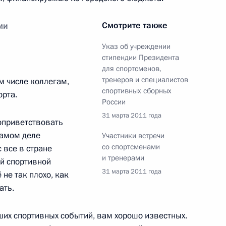
закона о внесении изменений
авонарушениях
Смотрите также
ми
Указ об учреждении
стипендии Президента
для спортсменов,
тренеров и специалистов
ом числе коллегам,
спортивных сборных
рта.
России
жённые Силы
31 марта 2011 года
поприветствовать
самом деле
Участники встречи
со спортсменами
 все в стране
и тренерами
й спортивной
и Александром Бастрыкиным
31 марта 2011 года
1
 не так плохо, как
ать.
ть, Горки
их спортивных событий, вам хорошо известных.