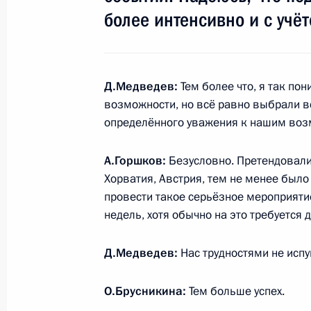
более интенсивно и с учё
Рабочая встреча с первым замест
Сергеем Смирновым
29 марта 2011 года, 16:15
Московская облас
Д.Медведев:
Тем более что, я так по
возможности, но всё равно выбрали вс
определённого уважения к нашим воз
Показа
А.Горшков:
Безусловно. Претендовали
Хорватия, Австрия, тем не менее было
провести такое серьёзное мероприятие 
недель, хотя обычно на это требуется 
Встреча с военнослужащими Во
Д.Медведев:
Нас трудностями не испу
26 июля 2026 года
О.Брусникина:
Тем больше успех.