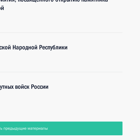
ой
ской Народной Республики
утных войск России
ть предыдущие материалы