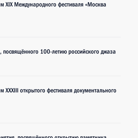
ям XIX Международного фестиваля «Москва
а, посвящённого 100-летию российского джаза
м XXXIII открытого фестиваля документального
риятия, посвящённого открытию памятника