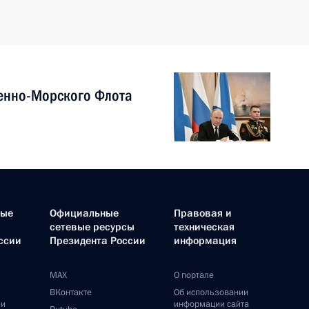
енно-Морского Флота
ные
Официальные
Правовая и
сетевые ресурсы
техническая
ссии
Президента России
информация
MAX
О портале
ВКонтакте
Об использовании
ии
информации сайта