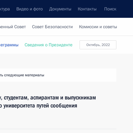
ктура
Видео и фото
Документы
Контакты
Поиск
венный Совет
Совет Безопасности
Комиссии и советы
леграммы
Сведения о Президенте
Октябрь, 2022
ть следующие материалы
у, студентам, аспирантам и выпускникам
о университета путей сообщения