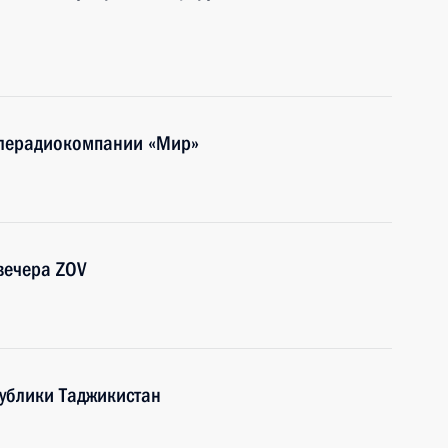
елерадиокомпании «Мир»
вечера ZOV
ублики Таджикистан