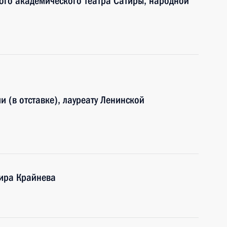
ого академического театра Сатиры, народной
 (в отставке), лауреату Ленинской
мира Крайнева