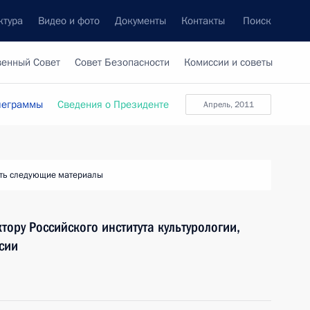
ктура
Видео и фото
Документы
Контакты
Поиск
венный Совет
Совет Безопасности
Комиссии и советы
леграммы
Сведения о Президенте
апрель, 2011
ть следующие материалы
тору Российского института культурологии,
сии