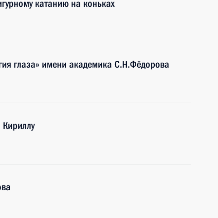
игурному катанию на коньках
гия глаза» имени академика С.Н.Фёдорова
и Кириллу
ова