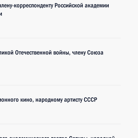
 члену-корреспонденту Российской академии
и
еликой Отечественной войны, члену Союза
ионного кино, народному артисту СССР