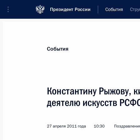
Президент России
События
Стру
Президент
Администрация
Государст
Новости
Стенограммы
Поездки
Те
События
Показа
Константину Рыжову, к
деятелю искусств РСФ
Кириллу Разлогову, киноведу, дирек
заслуженному деятелю искусств Рос
6 мая 2011 года, 11:00
27 апреля 2011 года
10:30
Поздравлени