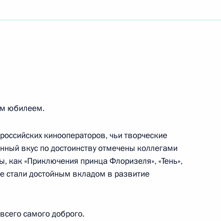
роведу, заслуженному деятелю науки России,
ру, педагогу, народному артисту СССР
им юбилеем.
 российских кинооператоров, чьи творческие
нный вкус по достоинству отмечены коллегами
рикладной математики, члену-корреспонденту
ы, как «Приключения принца Флоризеля», «Тень»,
гие стали достойным вкладом в развитие
всего самого доброго.