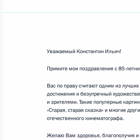
Гаджи Гамзатову, учёному-литерату
академику РАН
5 мая 2011 года, 11:00
Уважаемый Константин Ильич!
Геннадию Рождественскому, дирижё
Примите мои поздравления с 85-летн
4 мая 2011 года, 11:20
Вас по праву считают одним из лучших
достижения и безупречный художестве
Юрию Попову, учёному в области п
и зрителями. Такие популярные картин
Российской академии наук
«Старая, старая сказка» и многие дру
2 мая 2011 года, 10:15
отечественного кинематографа.
Желаю Вам здоровья, благополучия и 