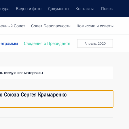
ктура
Видео и фото
Документы
Контакты
Поиск
венный Совет
Совет Безопасности
Комиссии и советы
леграммы
Сведения о Президенте
апрель, 2020
ть следующие материалы
го Союза Сергея Крамаренко