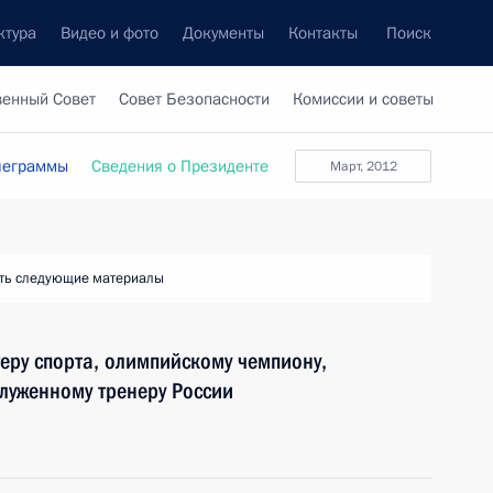
ктура
Видео и фото
Документы
Контакты
Поиск
венный Совет
Совет Безопасности
Комиссии и советы
леграммы
Сведения о Президенте
Март, 2012
ть следующие материалы
теру спорта, олимпийскому чемпиону,
луженному тренеру России