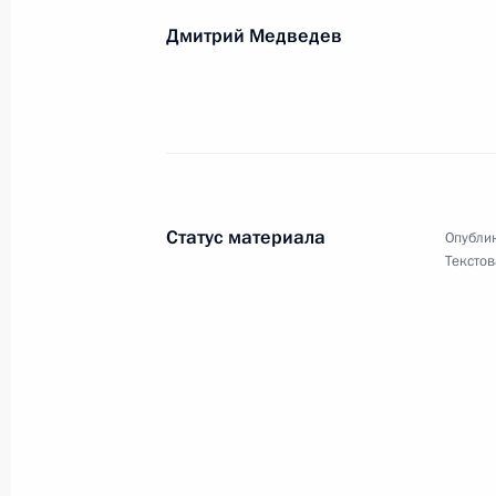
Марии Ароновой, артистке театра и
Дмитрий Медведев
академического театра имени Вахт
11 марта 2012 года, 11:00
Марку Варшаверу, заслуженному де
государственного театра «Ленком»
Статус материала
Опублик
11 марта 2012 года, 10:30
Текстов
Александре Забелиной, заслуженно
олимпийской чемпионке, девятикра
России
11 марта 2012 года, 10:00