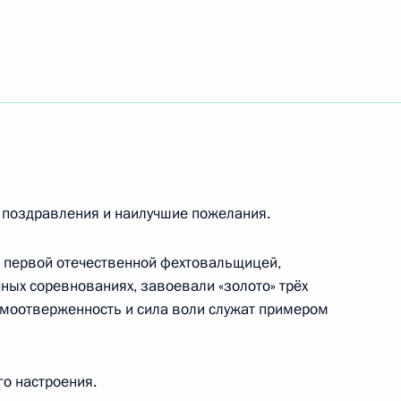
теру спорта, олимпийскому чемпиону,
луженному тренеру России
сийской государственной библиотеки (РГБ)
 поздравления и наилучшие пожелания.
 первой отечественной фехтовальщицей,
, профессору Московской государственной
ных соревнованиях, завоевали «золото» трёх
ого, народному артисту СССР
амоотверженность и сила воли служат примером
го настроения.