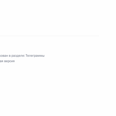
 кино, актрисе Государственного
ангова, заслуженной артистке России
ятелю искусств России, директору Московского
ован в разделе:
Телеграммы
ая версия
му мастеру спорта по фехтованию, трёхкратной
тной чемпионке мира, заслуженному тренеру