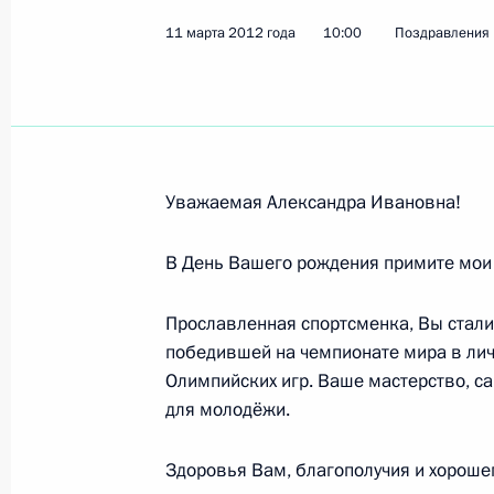
11 марта 2012 года
Давыду Ригерту, заслуженному мас
10:00
Поздравления
шестикратному чемпиону мира, зас
12 марта 2012 года, 18:10
Уважаемая Александра Ивановна!
Виктору Фёдорову, президенту Рос
12 марта 2012 года, 18:00
В День Вашего рождения примите мои
Прославленная спортсменка, Вы стали
Зурабу Соткилаве, оперному певцу
победившей на чемпионате мира в лич
консерватории имени П.И.Чайковск
Олимпийских игр. Ваше мастерство, с
для молодёжи.
12 марта 2012 года, 10:50
Здоровья Вам, благополучия и хороше