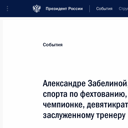
Президент России
События
Стру
Президент
Администрация
Государст
Новости
Стенограммы
Поездки
Те
События
Показа
Александре Забелиной
спорта по фехтованию,
Маквале Касрашвили, солистке оп
театра, народной артистке СССР
чемпионке, девятикра
13 марта 2012 года, 12:00
заслуженному тренеру