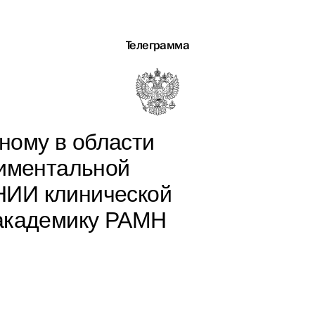
Телеграмма
ному в области
риментальной
НИИ клинической
академику РАМН