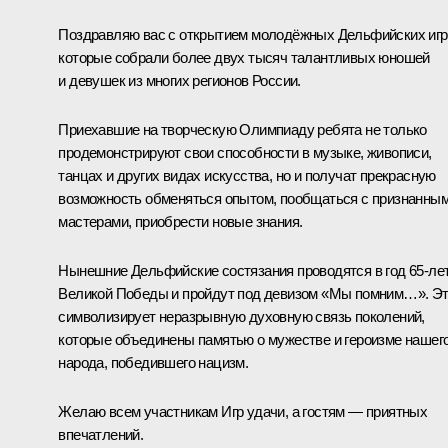
Поздравляю вас с открытием молодёжных Дельфийских игр
которые собрали более двух тысяч талантливых юношей
и девушек из многих регионов России.
Приехавшие на творческую Олимпиаду ребята не только
продемонстрируют свои способности в музыке, живописи,
танцах и других видах искусства, но и получат прекрасную
возможность обменяться опытом, пообщаться с признанны
мастерами, приобрести новые знания.
Нынешние Дельфийские состязания проводятся в год 65-ле
Великой Победы и пройдут под девизом «Мы помним…». Э
символизирует неразрывную духовную связь поколений,
которые объединены памятью о мужестве и героизме нашег
народа, победившего нацизм.
Желаю всем участникам Игр удачи, а гостям — приятных
впечатлений.