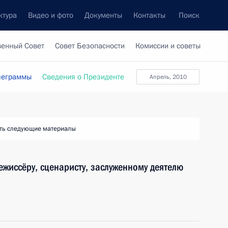
ктура
Видео и фото
Документы
Контакты
Поиск
венный Совет
Совет Безопасности
Комиссии и советы
леграммы
Сведения о Президенте
апрель, 2010
ть следующие материалы
ежиссёру, сценаристу, заслуженному деятелю