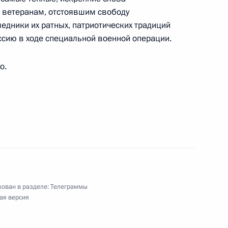
ветеранам, отстоявшим свободу
едники их ратных, патриотических традиций
сию в ходе специальной военной операции.
о.
ям XVII молодёжных Дельфийских игр
ован в разделе:
Телеграммы
ая версия
ийского фестиваля науки «Наука 0+» («Наука для