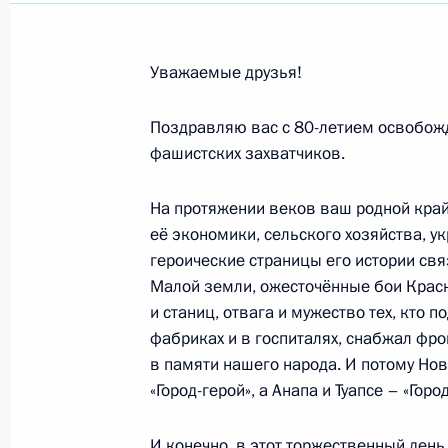
Коллективу Национального музея Р
10 октября 2023 года, 10:30
Уважаемые друзья!
Поздравляю вас с 80-летием освобожд
фашистских захватчиков.
Коллективу телекомпании «НТВ»
10 октября 2023 года, 10:15
На протяжении веков ваш родной край
её экономики, сельского хозяйства, у
героические страницы его истории св
Командованию и личному составу 
Малой земли, ожесточённые бои Крас
воздушных сил и противовоздушно
и станиц, отвага и мужество тех, кто 
фабриках и в госпиталях, снабжал фр
9 октября 2023 года, 15:10
в памяти нашего народа. И потому Нов
«Город-герой», а Анапа и Туапсе – «Гор
Участникам, организаторам и гост
И конечно, в этот торжественный день