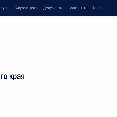
ктура
Видео и фото
Документы
Контакты
Поиск
венный Совет
Совет Безопасности
Комиссии и советы
леграммы
Сведения о Президенте
Октябрь, 2023
ть следующие материалы
го края
ям XIV Международного благотворительного