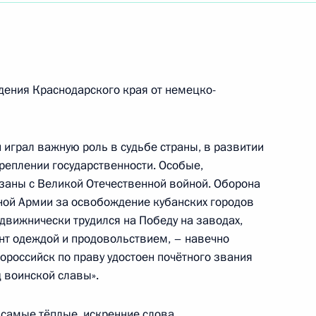
еспублики Бурятия имени М.Н.Хангалова
ения Краснодарского края от немецко-
 играл важную роль в судьбе страны, в развитии
креплении государственности. Особые,
язаны с Великой Отечественной войной. Оборона
4 гвардейской Краснознамённой армии военно-
ной Армии за освобождение кубанских городов
й обороны
подвижнически трудился на Победу на заводах,
онт одеждой и продовольствием, – навечно
ороссийск по праву удостоен почётного звания
од воинской славы».
ям VI Международного форума «Российская
 самые тёплые, искренние слова