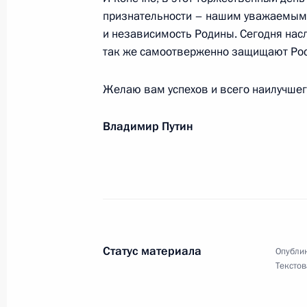
энергетическая неделя»
признательности – нашим уважаемым 
и независимость Родины. Сегодня насл
9 октября 2023 года, 09:00
так же самоотверженно защищают Рос
Желаю вам успехов и всего наилучшег
Жителям Краснодарского края
9 октября 2023 года, 08:45
Владимир Путин
Организаторам, участникам и гост
государств – участников СНГ
7 октября 2023 года, 15:00
Статус материала
Опублик
Текстов
Участникам и гостям XVIII Всеросс