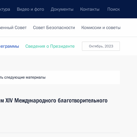
ктура
Видео и фото
Документы
Контакты
Поиск
венный Совет
Совет Безопасности
Комиссии и советы
леграммы
Сведения о Президенте
Октябрь, 2023
ть следующие материалы
ям XIV Международного благотворительного