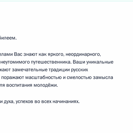
ткрытия Тайшетского алюминиевого завода
билеем.
р Единой энергетической системы»
делами Вас знают как яркого, неординарного,
и неутомимого путешественника. Ваши уникальные
жают замечательные традиции русских
ям XXX выставки народных художественных
, поражают масштабностью и смелостью замысла
 сказка – 2021»
для воспитания молодёжи.
 духа, успехов во всех начинаниях.
ого форума «Волонтёры Победы»