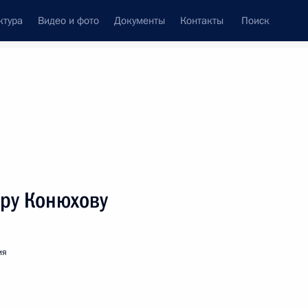
ктура
Видео и фото
Документы
Контакты
Поиск
венный Совет
Совет Безопасности
Комиссии и советы
леграммы
Сведения о Президенте
Декабрь, 2021
ть следующие материалы
ру Конюхову
ранциску
ия