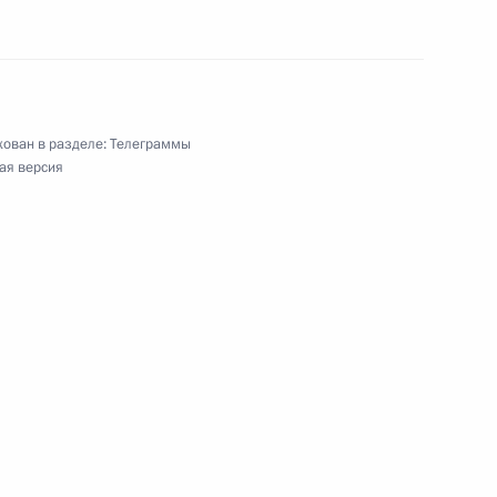
ован в разделе:
Телеграммы
ая версия
ународного паралимпийского комитета
юза кинематографистов Российской Федерации