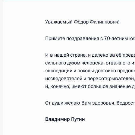
Участникам и гостям церемонии о
17 декабря 2021 года, 09:45
Уважаемый Фёдор Филиппович!
Примите поздравления с 70-летним ю
Коллективу АО «Системный операто
17 декабря 2021 года, 09:30
И в нашей стране, и далеко за её пре
сильного духом человека, отважного 
экспедиции и походы достойно продол
Участникам, организаторам и гост
исследователей и первооткрывателей
промыслов России «ЛАДЬЯ. Зимняя
и, конечно, имеют большое значение 
15 декабря 2021 года, 15:00
От души желаю Вам здоровья, бодрости
Владимир Путин
Участникам и гостям Международн
14 декабря 2021 года, 16:30