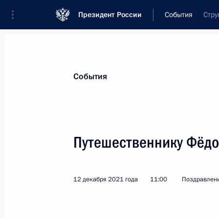
Президент России
События
Стру
Президент
Администрация
Государст
Новости
Стенограммы
Поездки
Те
События
Показа
Путешественнику Фёдо
Его Святейшеству Папе Римскому Ф
17 декабря 2021 года, 12:15
12 декабря 2021 года
11:00
Поздравлен